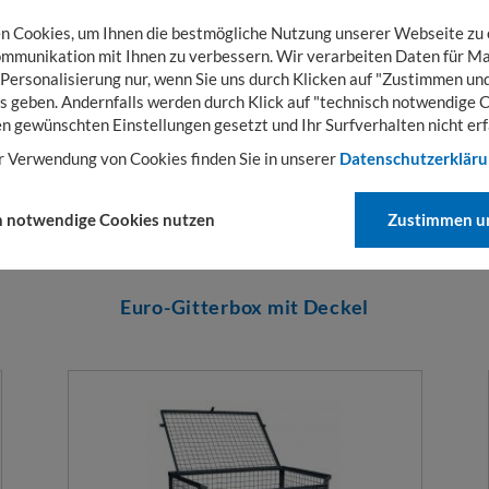
 Cookies, um Ihnen die bestmögliche Nutzung unserer Webseite zu
47,50
€
mmunikation mit Ihnen zu verbessern. Wir verarbeiten Daten für Ma
ab
Brutto: ab
56,53
€
 Personalisierung nur, wenn Sie uns durch Klicken auf "Zustimmen und
(exkl. MwSt. & Versandkosten)
s geben. Andernfalls werden durch Klick auf "technisch notwendige 
en gewünschten Einstellungen gesetzt und Ihr Surfverhalten nicht erf
Zur Detailseite
r Verwendung von Cookies finden Sie in unserer
Datenschutzerklär
h notwendige Cookies nutzen
Zustimmen un
Euro-Gitterbox mit Deckel