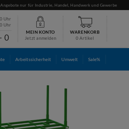
Angebote nur für Industrie, Handel, Handwerk und Gewerbe
30 Uhr
00 Uhr
MEIN KONTO
WARENKORB
- 0
Jetzt anmelden
0 Artikel
äte
Arbeitssicherheit
Umwelt
Sale%