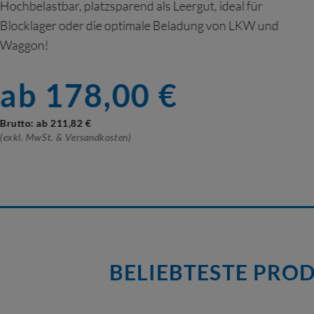
Vielseitige Fachteiler für eine ordentliche & sichere
Lagerung
ab
5,40
€
Brutto: ab
6,43
€
(Artikel auf Anfrage)
BELIEBTESTE PRO