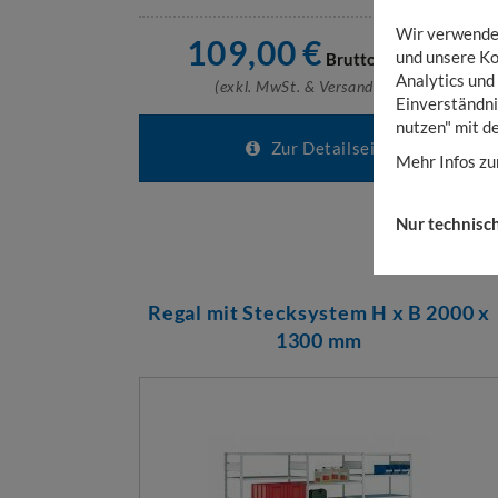
Wir verwenden
109,00
€
und unsere Ko
Brutto:
129,71
€
Analytics und
(exkl. MwSt. & Versandkosten)
Einverständni
nutzen" mit d
Zur Detailseite
Mehr Infos zu
Nur technisc
Regal mit Stecksystem H x B 2000 x
1300 mm