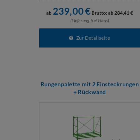
239,00
€
ab
Brutto: ab
284,41
€
(Lieferung frei Haus)
Zur Detailseite
Rungenpalette mit 2 Einsteckrungen
+ Rückwand