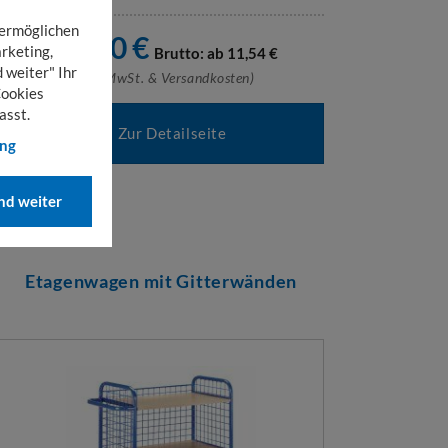
 ermöglichen
9,70
€
rketing,
ab
Brutto: ab
11,54
€
 weiter" Ihr
(exkl. MwSt. & Versandkosten)
Cookies
asst.
Zur Detailseite
ung
d weiter
Etagenwagen mit Gitterwänden