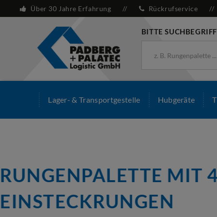
Über 30 Jahre Erfahrung
Rückrufservice
BITTE SUCHBEGRIFF
Lager- & Transportgestelle
Hubgeräte
T
FACHTEILER FÜR
HOLZAUFSATZRAHME