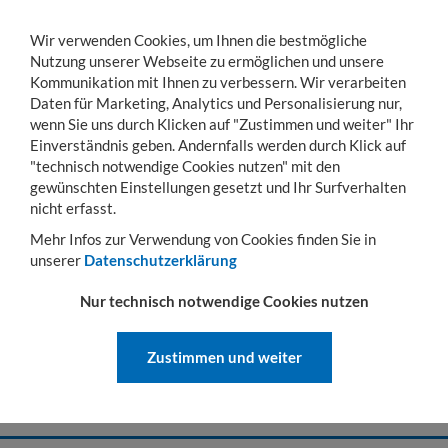
Wir verwenden Cookies, um Ihnen die bestmögliche
Nutzung unserer Webseite zu ermöglichen und unsere
Kommunikation mit Ihnen zu verbessern. Wir verarbeiten
Daten für Marketing, Analytics und Personalisierung nur,
wenn Sie uns durch Klicken auf "Zustimmen und weiter" Ihr
KONTO
WARENKORB
MENÜ
Toggle
Einverständnis geben. Andernfalls werden durch Klick auf
navigation
"technisch notwendige Cookies nutzen" mit den
gewünschten Einstellungen gesetzt und Ihr Surfverhalten
Sie sind hier:
Lager- & Transportgestelle
Rohrbügel
Einsteckrohrbügel
Sch
nicht erfasst.
SCHMALSEITIG EINSTECKBARE
Mehr Infos zur Verwendung von Cookies finden Sie in
ROHRBÜGEL
unserer
Datenschutzerklärung
Effizienter Schutz für Ihre Ladung
Nur technisch notwendige Cookies nutzen
Unsere schmalseitig einsteckbaren Rohrbügel sind die ideale
Lösung, um Ihre Rohrbügelpaletten schnell und stabil zu sichern.
Zustimmen und weiter
Als erfahrener Hersteller garantieren wir robuste Konstruktionen
für maximale Stapelsicherheit und Warenschutz – flexibel an Ihre
Bedürfnisse anpassbar.