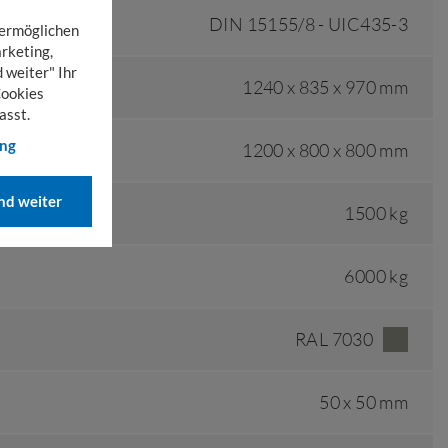
DIN 15155/8 - UIC435-3
 ermöglichen
rketing,
 weiter" Ihr
1240 x 835 x 970 mm
Cookies
asst.
ung
1200 x 800 x 800 mm
d weiter
1500 kg
6000 kg
RAL 7030
50 x 50 mm