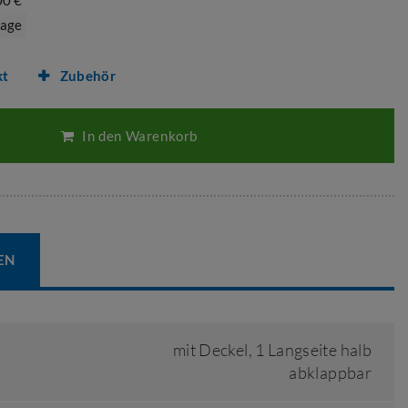
00 €
rage
kt
Zubehör
In den Warenkorb
EN
mit Deckel, 1 Langseite halb
abklappbar