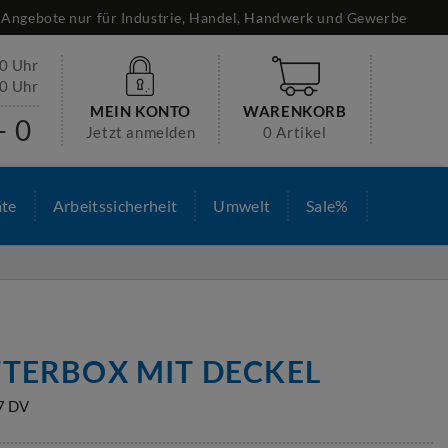
Angebote nur für Industrie, Handel, Handwerk und Gewerbe
30 Uhr
00 Uhr
MEIN KONTO
WARENKORB
- 0
Jetzt anmelden
0 Artikel
äte
Arbeitssicherheit
Umwelt
Sale%
TTERBOX MIT DECKEL
7 DV