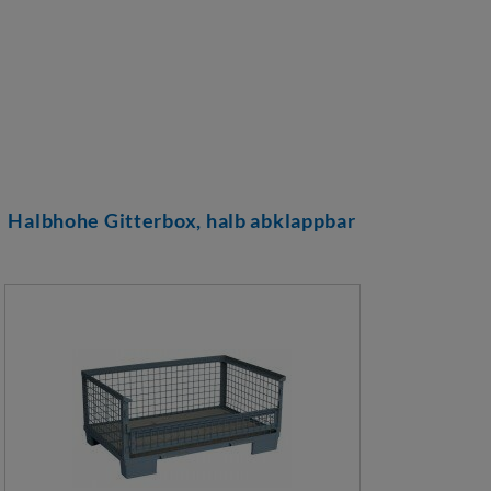
Halbhohe Gitterbox, halb abklappbar
Halb