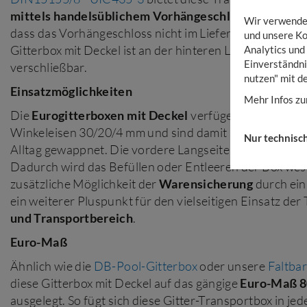
mittels handelsüblichem Vorhängeschloss zu sicher
Wir verwenden
dass das Vorhängeschloss nicht im Lieferumfang enthalt
und unsere Ko
Gitterbox mit Deckel ist an der hinteren Langseite scha
Analytics und
Einverständni
verschließbar.
nutzen" mit d
Einsatzmöglichkeiten
Mehr Infos zu
Die
Eurogitterboxen mit Deckel
verfügen über einen
Winkeleisen 30/20/4 mm und sind damit sehr robust für
Nur technisc
Alltag gewappnet. Die vordere Langseite kann
halb ab
Dadurch wird das Befüllen oder Entleeren der Box wese
zusätzliche Möglichkeit der
Warensicherung
durch ein
ein weiterer Pluspunkt für den vielseitigen Einsatz de
und Transportbereich
.
Euro-Maß
Ähnlich wie die
DB-Pool-Gitterbox
oder unsere
Faltbar
diese Gitterbox mit Deckel auf das gängige
Euro-Maß 8
ausgelegt. So fügt sich diese Gitter-Transportbox in je