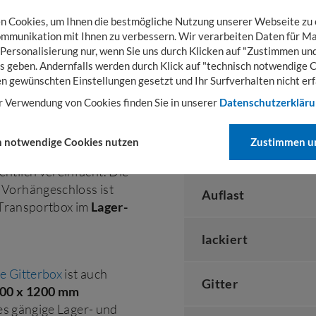
n
. (Bitte beachten Sie,
ähnlich
 Cookies, um Ihnen die bestmögliche Nutzung unserer Webseite zu
en ist.) Die Euro-
mmunikation mit Ihnen zu verbessern. Wir verarbeiten Daten für Ma
rniert und vorn
 Personalisierung nur, wenn Sie uns durch Klicken auf "Zustimmen und
L x B x H
s geben. Andernfalls werden durch Klick auf "technisch notwendige 
en gewünschten Einstellungen gesetzt und Ihr Surfverhalten nicht erf
r Verwendung von Cookies finden Sie in unserer
Datenschutzerklär
Innengröße
 Rahmen aus
 den harten Logistik-
h notwendige Cookies nutzen
Zustimmen un
Tragfähigkeit
geklappt
werden.
ntlich vereinfacht. Die
 Vorhängeschloss ist
Auflast
r Transportbox im
Lager-
lackiert
e Gitterbox
ist auch
Gitter
00 x 1200 mm
des gängige Lager- und