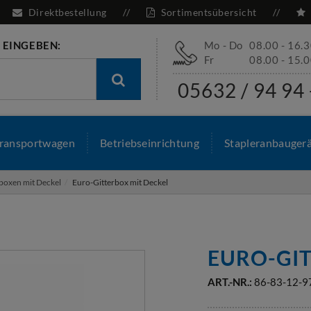
Direktbestellung
Sortimentsübersicht
 EINGEBEN:
Mo - Do
08.00 - 16.
Fr
08.00 - 15.
05632 / 94 94 
ransportwagen
Betriebseinrichtung
Stapleranbauger
boxen mit Deckel
Euro-Gitterbox mit Deckel
EURO-GI
ART.-NR.:
86-83-12-9