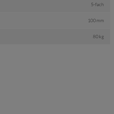
5-fach
100 mm
80 kg