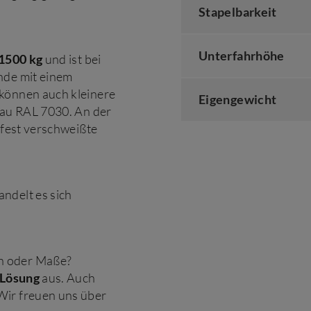
Stapelbarkeit
Unterfahrhöhe
 1500 kg
und ist bei
nde mit einem
 können auch kleinere
Eigengewicht
grau RAL 7030. An der
 fest verschweißte
ndelt es sich
n oder Maße?
 Lösung
aus. Auch
 Wir freuen uns über