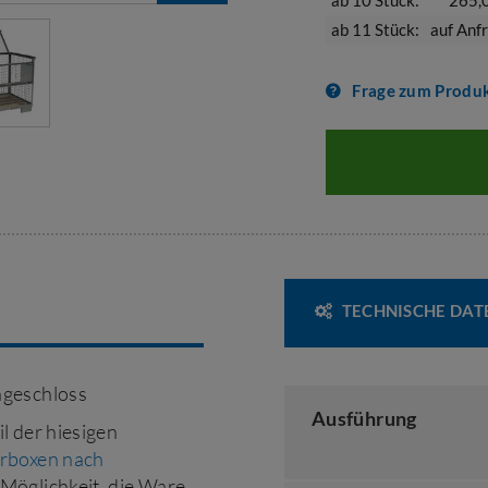
ab 10 Stück:
265,
ab 11 Stück:
auf Anf
Frage zum Produ
TECHNISCHE DAT
ngeschloss
Ausführung
l der hiesigen
rboxen nach
 Möglichkeit, die Ware