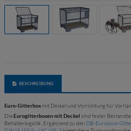
BESCHREIBUNG
Euro-Gitterbox
mit Deckel und Vorrichtung für Vorhä
Die
Eurogitterboxen mit Deckel
sind fester Bestandtei
Behälterlogistik. Ergänzend zu den
DB-Europool-Gitte
DIN15155/8 - UIC435-3
bietet diese Transportbox die