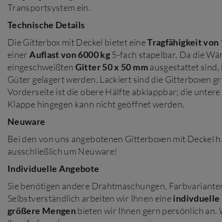
Transportsystem ein.
Technische Details
Die Gitterbox mit Deckel bietet eine
Tragfähigkeit von
einer
Auflast von 6000 kg
5-fach stapelbar. Da die Wä
eingeschweißten
Gitter 50 x 50 mm
ausgestattet sind,
Güter gelagert werden. Lackiert sind die Gitterboxen 
Vorderseite ist die obere Hälfte abklappbar; die untere
Klappe hingegen kann nicht geöffnet werden.
Neuware
Bei den von uns angebotenen Gitterboxen mit Deckel ha
ausschließlich um Neuware!
Individuelle Angebote
Sie benötigen andere Drahtmaschungen, Farbvariante
Selbstverständlich arbeiten wir Ihnen eine
indivduelle
größere Mengen
bieten wir Ihnen gern persönlich an.