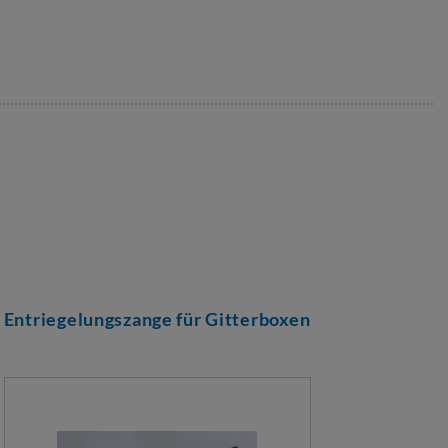
Entriegelungszange für Gitterboxen
Tren