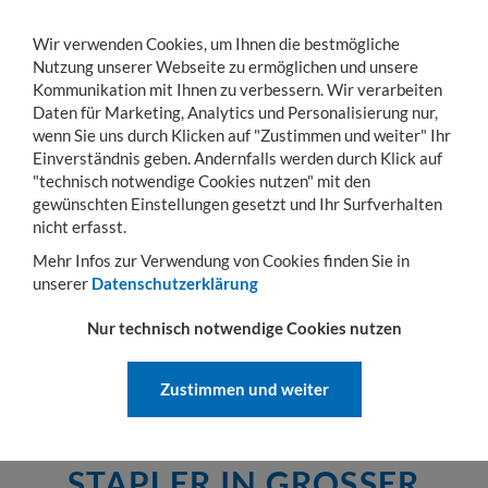
Wir verwenden Cookies, um Ihnen die bestmögliche
Nutzung unserer Webseite zu ermöglichen und unsere
Kommunikation mit Ihnen zu verbessern. Wir verarbeiten
Daten für Marketing, Analytics und Personalisierung nur,
wenn Sie uns durch Klicken auf "Zustimmen und weiter" Ihr
KONTO
WARENKORB
MENÜ
Toggle
Einverständnis geben. Andernfalls werden durch Klick auf
navigation
"technisch notwendige Cookies nutzen" mit den
gewünschten Einstellungen gesetzt und Ihr Surfverhalten
Sie sind hier:
Hubgeräte
Hydraulischer Stapler
elektrische Hydraulik-Stapler
nicht erfasst.
ELEKTRISCHE HYDRAULIK-STAPLER
Mehr Infos zur Verwendung von Cookies finden Sie in
unserer
Datenschutzerklärung
Elektrische Hydraulik-Stapler
Nur technisch notwendige Cookies nutzen
Elektrisch Fahren und Heben mit unseren Hydraulik-Staplern.
Zustimmen und weiter
ELEKTRISCHE HYDRAULIK-
STAPLER IN GROSSER A