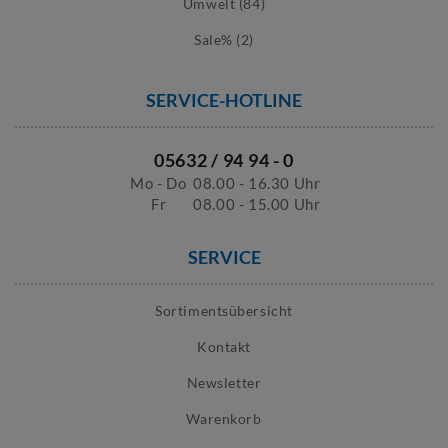
Umwelt (84)
die Nutzfläche. So können kleinere Bälle oder Zubehör
getrennt vom Hauptfach auf dem Wagendach aufbewahrt
Sale% (2)
werden.
GRÖSSEN UND ABMESSUNGEN
SERVICE-HOTLINE
Die Abmessungen beeinflussen die Kapazität und den Platzbedarf.
In unserem Sortiment finden Sie:
05632 / 94 94 - 0
Modelle mit Außenabmessungen von ca. 1040 × 1000 × 610
Mo - Do
08.00 - 16.30 Uhr
mm
Fr
08.00 - 15.00 Uhr
Varianten mit 620 × 1500 mm Grundfläche
Höhen zwischen 1190 mm und 1.850 mm
SERVICE
TRAGKRAFT UND BELASTBARKEIT
Unsere Ballwagen haben eine
Tragkraft von bis zu 500 kg.
Für mehr
Sortimentsübersicht
Ordnung und strukturierte Aufbewahrung unterteilen
Zwischenböden mit Aufkantung den Innenraum in verschiedene
Kontakt
Bereiche. So lässt sich auch die Last gleichmäßiger verteilen.
Newsletter
MATERIAL UND OBERFLÄCHE
Warenkorb
Die Ballwagen bestehen aus stabilem
Metall
mit
galvanisch