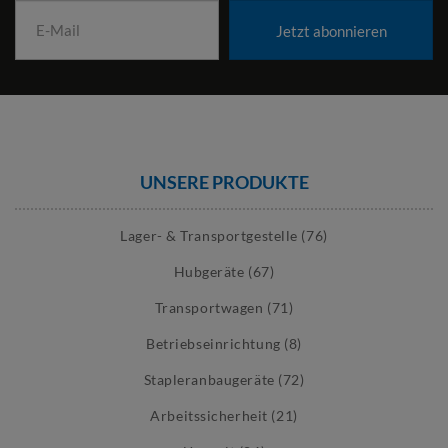
sein. Ein Ballwagen lässt sich schnell verschieben und bei
Bedarf platzsparend abstellen.
Jetzt abonnieren
Veranstaltungen und wechselnde Einsatzorte:
Bei Turnieren
oder Veranstaltungen transportieren Sie Bälle gesammelt
zum Einsatzort. Rollen mit Feststeller sorgen für sicheren
Stand während des Einsatzes.
BALLWAGEN: MODELLE UND AUSSTATTUNG
Unsere Ballwagen unterscheiden sich in Bauform, Höhe,
UNSERE PRODUKTE
Ausstattung und Tragkraft.
MODELLE
Lager- & Transportgestelle (76)
Standard-Ballwagen:
Die Ausführung eignet sich für den
Hubgeräte (67)
täglichen Einsatz in Sporthallen oder Trainingsräumen.
Abschließbare Ballwagen
: Diese Modelle schützen Bälle und
Transportwagen (71)
Zubehör vor unbefugtem Zugriff. Sie verschließen den
Betriebseinrichtung (8)
Wagen mit einem Vorhängeschloss und sichern so die
Sportausstattung in gemeinschaftlich genutzten Räumen.
Stapleranbaugeräte (72)
Faltbare Ballwagen:
Faltbare Varianten reduzieren den
Platzbedarf im Leerzustand. Das erleichtert die Lagerung bei
Arbeitssicherheit (21)
begrenztem Raumangebot oder wechselnden Einsatzorten.
Ballwagen mit Korb-Aufsatz:
Ein zusätzlicher Korb erweitert