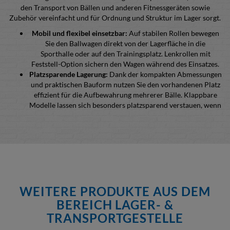
den Transport von Bällen und anderen Fitnessgeräten sowie
Zubehör vereinfacht und für Ordnung und Struktur im Lager sorgt.
Mobil und flexibel einsetzbar:
Auf stabilen Rollen bewegen
Sie den Ballwagen direkt von der Lagerfläche in die
Sporthalle oder auf den Trainingsplatz. Lenkrollen mit
Feststell-Option sichern den Wagen während des Einsatzes.
Platzsparende Lagerung:
Dank der kompakten Abmessungen
und praktischen Bauform nutzen Sie den vorhandenen Platz
effizient für die Aufbewahrung mehrerer Bälle. Klappbare
Modelle lassen sich besonders platzsparend verstauen, wenn
sie gerade nicht im Einsatz sind.
Abschließbar für mehr Sicherheit:
Abschließbare Ballwagen
schützen Bälle und Zubehör vor unbefugtem Zugriff. Das
kann besonders für gemeinsam genutzte Sportstätten oder
Schulen vorteilhaft sein.
Robuste Konstruktion aus Metall:
Galvanisch verzinkte
Oberflächen erhöhen die Widerstandsfähigkeit im täglichen
Einsatz. So bleibt der Transportwagen auch bei häufiger
WEITERE PRODUKTE AUS DEM
Nutzung formstabil.
BEREICH LAGER- &
Einfache Bestellung und zuverlässige Lieferung:
Sie wählen
TRANSPORTGESTELLE
das passende Modell aus unserem Sortiment, bestellen direkt
und erhalten Ihre Lieferung schnellstmöglich. Bei Fragen