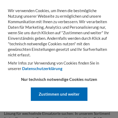
Wir verwenden Cookies, um Ihnen die bestmögliche
Nutzung unserer Webseite zu ermöglichen und unsere
Kommunikation mit Ihnen zu verbessern. Wir verarbeiten
Daten für Marketing, Analytics und Personalisierung nur,
wenn Sie uns durch Klicken auf "Zustimmen und weiter" Ihr
KONTO
WARENKORB
MENÜ
Toggle
Einverständnis geben. Andernfalls werden durch Klick auf
navigation
"technisch notwendige Cookies nutzen" mit den
gewünschten Einstellungen gesetzt und Ihr Surfverhalten
Sie sind hier:
Transportwagen
Rollbehälter
Ballwagen
nicht erfasst.
BALLWAGEN
Mehr Infos zur Verwendung von Cookies finden Sie in
unserer
Datenschutzerklärung
Günstig kaufen für Schule und Verein
Nur technisch notwendige Cookies nutzen
Ballwagen erleichtern den
Transport und die Lagerung von Bällen
im Schul- und Vereinssport. Sie schaffen Ordnung in Sporthalle,
Zustimmen und weiter
Geräteraum oder Trainingsbereich.
Ob Sie einen
Ballwagen für die Sporthalle
, einen
abschließbaren
Ballwagen
für Gemeinschaftsräume oder eine platzsparende
Lösung für wechselnde Einsatzorte suchen: In unserem Sortiment