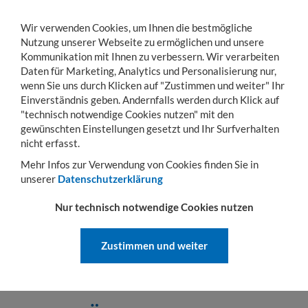
Wir verwenden Cookies, um Ihnen die bestmögliche
Nutzung unserer Webseite zu ermöglichen und unsere
Kommunikation mit Ihnen zu verbessern. Wir verarbeiten
Daten für Marketing, Analytics und Personalisierung nur,
wenn Sie uns durch Klicken auf "Zustimmen und weiter" Ihr
KONTO
WARENKORB
MENÜ
Toggle
Einverständnis geben. Andernfalls werden durch Klick auf
navigation
"technisch notwendige Cookies nutzen" mit den
gewünschten Einstellungen gesetzt und Ihr Surfverhalten
Sie sind hier:
Betriebseinrichtung
Schränke
nicht erfasst.
SCHRÄNKE
Mehr Infos zur Verwendung von Cookies finden Sie in
unserer
Datenschutzerklärung
Unser Schrank-Sortiment bietet für die Einrichtung Ihrer Geschäfte,
Büroräume, Lager, Praxisräume, Werkstätten, Hobbykeller, Garage
Nur technisch notwendige Cookies nutzen
etc alles, was Sie benötigen! Schaffen Sie sichere
Ablagemöglichkeiten durch die verschließbaren Schränke und
behalten Sie Dank unserer praktischen Ordnungshelfer stets die
Zustimmen und weiter
Übersicht!