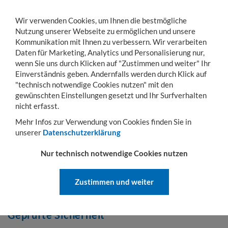
Wir verwenden Cookies, um Ihnen die bestmögliche
Nutzung unserer Webseite zu ermöglichen und unsere
Kommunikation mit Ihnen zu verbessern. Wir verarbeiten
Daten für Marketing, Analytics und Personalisierung nur,
wenn Sie uns durch Klicken auf "Zustimmen und weiter" Ihr
KONTO
WARENKORB
MENÜ
Toggle
Einverständnis geben. Andernfalls werden durch Klick auf
navigation
"technisch notwendige Cookies nutzen" mit den
gewünschten Einstellungen gesetzt und Ihr Surfverhalten
Sie sind hier:
Umwelt
Umweltschränke
nicht erfasst.
UMWELTSCHRÄNKE
Mehr Infos zur Verwendung von Cookies finden Sie in
unserer
Datenschutzerklärung
Umweltschränke für mehr Sicherheit
Nur technisch notwendige Cookies nutzen
Umweltschränke dienen in Gebäuden der
vorschriftsmäßigen,
sicheren Lagerung
von wasser- und umweltgefährdenden Stoffen.
Zustimmen und weiter
Wichtig: Die Umweltschränke sind nicht zur Lagerung von
brennbaren Stoffen in Arbeitsräumen geeignet!
Geprüfte Sicherheit