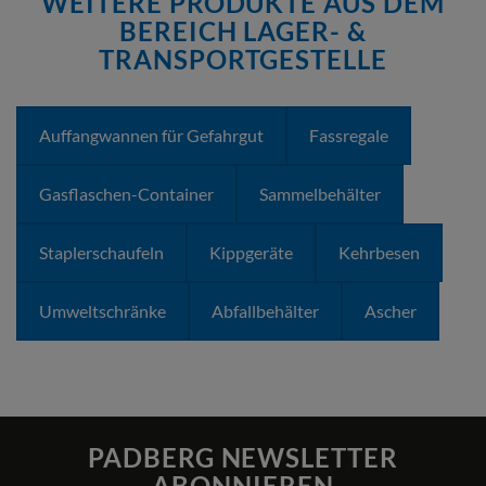
WEITERE PRODUKTE AUS DEM
BEREICH LAGER- &
TRANSPORTGESTELLE
Auffangwannen für Gefahrgut
Fassregale
Gasflaschen-Container
Sammelbehälter
Staplerschaufeln
Kippgeräte
Kehrbesen
Umweltschränke
Abfallbehälter
Ascher
PADBERG NEWSLETTER
ABONNIEREN