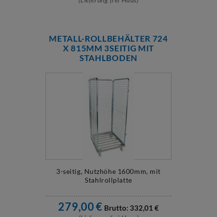
METALL-ROLLBEHÄLTER 724
X 815MM 3SEITIG MIT
STAHLBODEN
3-seitig, Nutzhöhe 1600mm, mit
Stahlrollplatte
279,00
€
Brutto:
332,01
€