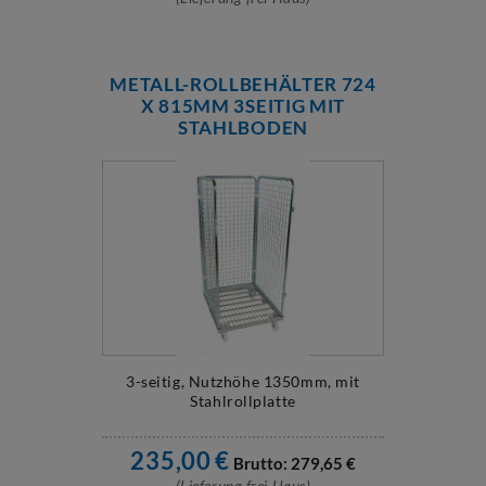
METALL-ROLLBEHÄLTER 724
X 815MM 3SEITIG MIT
STAHLBODEN
3-seitig, Nutzhöhe 1350mm, mit
Stahlrollplatte
235,00
€
Brutto:
279,65
€
(Lieferung frei Haus)