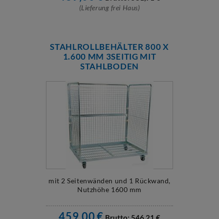
(Lieferung frei Haus)
STAHLROLLBEHÄLTER 800 X
1.600 MM 3SEITIG MIT
STAHLBODEN
mit 2 Seitenwänden und 1 Rückwand,
Nutzhöhe 1600 mm
459,00
€
Brutto:
546,21
€