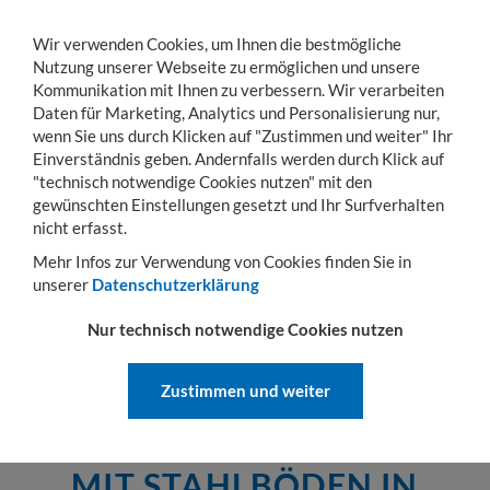
Wir verwenden Cookies, um Ihnen die bestmögliche
Nutzung unserer Webseite zu ermöglichen und unsere
Kommunikation mit Ihnen zu verbessern. Wir verarbeiten
Daten für Marketing, Analytics und Personalisierung nur,
wenn Sie uns durch Klicken auf "Zustimmen und weiter" Ihr
KONTO
WARENKORB
MENÜ
Toggle
Einverständnis geben. Andernfalls werden durch Klick auf
navigation
"technisch notwendige Cookies nutzen" mit den
gewünschten Einstellungen gesetzt und Ihr Surfverhalten
Sie sind hier:
Transportwagen
Rollbehälter
Rollbehälter mit Stahlböden
3-
nicht erfasst.
3-SEITIGE ROLLBEHÄLTER MIT
Mehr Infos zur Verwendung von Cookies finden Sie in
STAHLBÖDEN
unserer
Datenschutzerklärung
3-seitige Rollbehälter mit Stahlböden
Nur technisch notwendige Cookies nutzen
für verschiedenen Einsatzgebiete
Zustimmen und weiter
3-SEITIGE ROLLBEHÄLTER
MIT STAHLBÖDEN IN