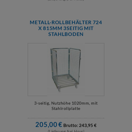
METALL-ROLLBEHÄLTER 724
X 815MM 3SEITIG MIT
STAHLBODEN
3-seitig, Nutzhöhe 1020mm, mit
Stahlrollplatte
205,00
€
Brutto:
243,95
€
(Lieferung frei Haus)