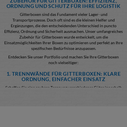
ZUBEHÖR FÜR GITTERBOXEN: EFFIZIENZ,
ORDNUNG UND SCHUTZ FÜR IHRE LOGISTIK
Gitterboxen sind das Fundament vieler Lager- und
Transportprozesse. Doch oft sind es die kleinen Helfer und
Ergänzungen, die den entscheidenden Unterschied in puncto
Effizienz, Ordnung und Sicherheit ausmachen. Unser umfangreiches
Zubehör für Gitterboxen wurde entwickelt, um die
Einsatzmöglichkeiten Ihrer Boxen zu optimieren und perfekt an Ihre
spezifischen Bedürfnisse anzupassen.
Entdecken Sie unser Portfolio und machen Sie Ihre Gitterboxen
noch vielseitiger:
1. TRENNWÄNDE FÜR GITTERBOXEN: KLARE
ORDNUNG, EINFACHER EINSATZ
Schaffen Sie eine saubere Trennung verschiedener Güter innerhalb
Ihrer Gitterbox. Unsere Trennwände sind durch praktische Haken
leicht und variabel einsetzbar. Die schmalseitigen Trennwände
passen ideal in DB-Euro-Pool-Gitterboxen oder halbhohe
Gitterboxen. Die Befestigung erfolgt intelligent: an der Rückwand
mit zwei fest angeschweißten Rundeisenbügeln und an der
Vorderseite mit einer beweglichen Halterung, die Flexibilität beim