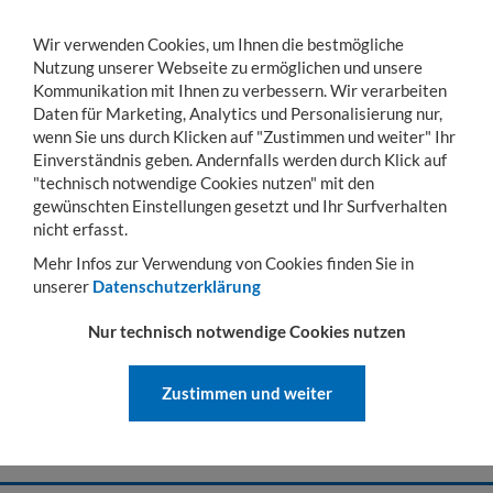
Wir verwenden Cookies, um Ihnen die bestmögliche
Nutzung unserer Webseite zu ermöglichen und unsere
Kommunikation mit Ihnen zu verbessern. Wir verarbeiten
Daten für Marketing, Analytics und Personalisierung nur,
wenn Sie uns durch Klicken auf "Zustimmen und weiter" Ihr
KONTO
WARENKORB
MENÜ
Toggle
Einverständnis geben. Andernfalls werden durch Klick auf
navigation
"technisch notwendige Cookies nutzen" mit den
gewünschten Einstellungen gesetzt und Ihr Surfverhalten
Sie sind hier:
Lager- & Transportgestelle
Gitterboxen
Zubehör für Gitterboxe
nicht erfasst.
ZUBEHÖR FÜR GITTERBOXEN
Mehr Infos zur Verwendung von Cookies finden Sie in
unserer
Datenschutzerklärung
Zubehör für Gitterboxen: Optimieren &
Nur technisch notwendige Cookies nutzen
Erweitern
Maximieren Sie die Funktionalität Ihrer Gitterboxen mit unserem
Zustimmen und weiter
vielseitigen Zubehör! Ob Trennwände, Fahrgestelle, Abdeckungen
oder Entleervorrichtungen – finden Sie die passenden Ergänzungen,
um Ihre Prozesse effizienter und sicherer zu gestalten.