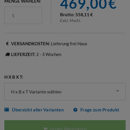
469,00
€
MENGE WÄHLEN:
Brutto:
558,11
€
Exkl. MwSt.
VERSANDKOSTEN:
Lieferung frei Haus
LIEFERZEIT:
2 - 3 Wochen
H X B X T:
H x B x T Variante wählen
Übersicht aller Varianten
Frage zum Produkt
In den Warenkorb