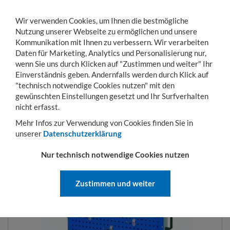
Wir verwenden Cookies, um Ihnen die bestmögliche
Nutzung unserer Webseite zu ermöglichen und unsere
Kommunikation mit Ihnen zu verbessern. Wir verarbeiten
Daten für Marketing, Analytics und Personalisierung nur,
wenn Sie uns durch Klicken auf "Zustimmen und weiter" Ihr
Einverständnis geben. Andernfalls werden durch Klick auf
KONTO
WARENKORB
MENÜ
Toggle
"technisch notwendige Cookies nutzen" mit den
navigation
gewünschten Einstellungen gesetzt und Ihr Surfverhalten
Sie sind hier:
Betriebseinrichtung
Ordnungssysteme
Stell- und Trennwände
nicht erfasst.
Mehr Infos zur Verwendung von Cookies finden Sie in
unserer
Datenschutzerklärung
WERKSTATTWAGEN 1230 X 1000
Nur technisch notwendige Cookies nutzen
X 500 MM
Zustimmen und weiter