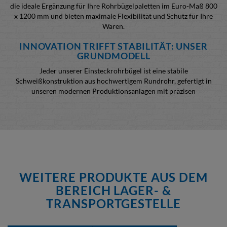
die ideale Ergänzung für Ihre Rohrbügelpaletten im Euro-Maß 800
x 1200 mm und bieten maximale Flexibilität und Schutz für Ihre
Waren.
INNOVATION TRIFFT STABILITÄT: UNSER
GRUNDMODELL
Jeder unserer Einsteckrohrbügel ist eine stabile
Schweißkonstruktion aus hochwertigem Rundrohr, gefertigt in
unseren modernen Produktionsanlagen mit präzisen
Laserrobotern. Das Grundmodell besteht aus zwei
Einsteckrohrbügeln, die oben durch ein Querrohr verbunden und
kurzseitig in die genieteten Rohrhülsen Ihrer Holzpaletten
einsteckbar sind. Die obere Kröpfung oder die Stapelteller
ermöglichen ein sicheres Stapeln der Paletten. Wählen Sie zwischen
Nutzhöhen von 800, 1000 oder 1200 mm, standardmäßig in
attraktivem RAL 6017 Grün lackiert.
WEITERE PRODUKTE AUS DEM
VIELFÄLTIGE OPTIONEN FÜR JEDEN BEDARF:
BEREICH LAGER- &
Zusätzliche Mittelrohre:
Für zusätzlichen Halt und zur
TRANSPORTGESTELLE
Vermeidung des Verrutschens oder Herausfallens Ihrer
Ware, bieten wir Modelle mit integrierten Mittelrohren an.