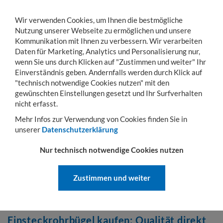
Wir verwenden Cookies, um Ihnen die bestmögliche
Nutzung unserer Webseite zu ermöglichen und unsere
Kommunikation mit Ihnen zu verbessern. Wir verarbeiten
Daten für Marketing, Analytics und Personalisierung nur,
wenn Sie uns durch Klicken auf "Zustimmen und weiter" Ihr
KONTO
WARENKORB
MENÜ
Toggle
Einverständnis geben. Andernfalls werden durch Klick auf
navigation
"technisch notwendige Cookies nutzen" mit den
gewünschten Einstellungen gesetzt und Ihr Surfverhalten
Sie sind hier:
Lager- & Transportgestelle
Rohrbügel
Einsteckrohrbügel
nicht erfasst.
EINSTECKROHRBÜGEL
Mehr Infos zur Verwendung von Cookies finden Sie in
unserer
Datenschutzerklärung
Flexibler Schutz für Ihre Waren
Nur technisch notwendige Cookies nutzen
Unsere hochwertigen Einsteckrohrbügel verwandeln Ihre
Rohrbügelpaletten schnell und unkompliziert in sichere Transport-
Zustimmen und weiter
und Lagerbehälter. Als Hersteller mit über 30 Jahren Erfahrung
bieten wir stabile, langlebige Lösungen, die perfekt auf Ihre
Anforderungen zugeschnitten sind
Einsteckrohrbügel kaufen: Qualität direkt