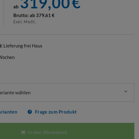
319,00
€
ab
Brutto: ab
379,61
€
Exkl. MwSt.
N:
Lieferung frei Haus
 Wochen
Variante wählen
arianten
Frage zum Produkt
In den Warenkorb