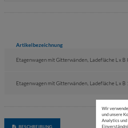
Artikelbezeichnung
Etagenwagen mit Gitterwänden,
Ladefläche L x B
Etagenwagen mit Gitterwänden,
Ladefläche L x B
Wir verwenden
und unsere Ko
Analytics und
Einverständni
BESCHREIBUNG