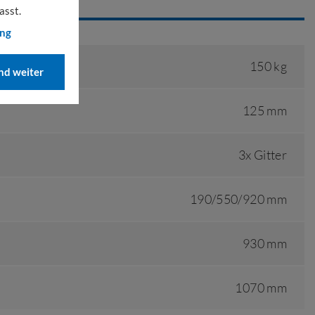
asst.
ung
150 kg
d weiter
125 mm
3x Gitter
190/550/920 mm
930 mm
1070 mm