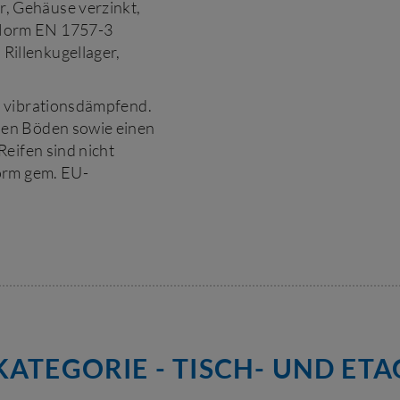
r, Gehäuse verzinkt,
r Norm EN 1757-3
Rillenkugellager,
t vibrationsdämpfend.
en Böden sowie einen
eifen sind nicht
orm gem. EU-
ATEGORIE - TISCH- UND E