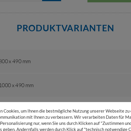
PRODUKTVARIANTEN
 800 x 490 mm
 1000 x 490 mm
 Cookies, um Ihnen die bestmögliche Nutzung unserer Webseite zu
mmunikation mit Ihnen zu verbessern. Wir verarbeiten Daten für Ma
 Personalisierung nur, wenn Sie uns durch Klicken auf "Zustimmen und
s geben. Andernfalls werden durch Klick auf "technisch notwendige 
TECHNISCHE DAT