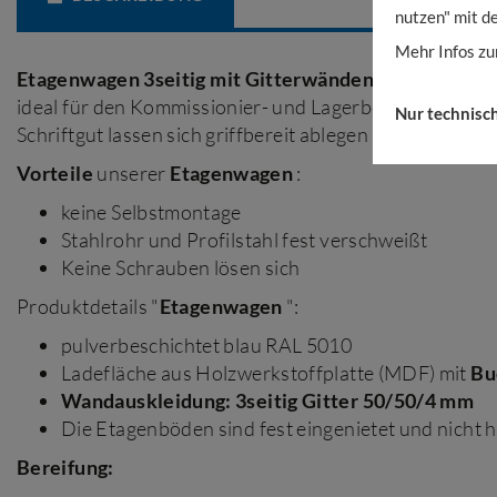
nutzen" mit d
Mehr Infos zu
Etagenwagen
3seitig mit Gitterwänden
Die praktisc
ideal für den Kommissionier- und Lagerbereich. Aber 
Nur technisc
Schriftgut lassen sich griffbereit ablegen und verteilen.
Vorteile
unserer
Etagenwagen
:
keine Selbstmontage
Stahlrohr und Profilstahl fest verschweißt
Keine Schrauben lösen sich
Produktdetails "
Etagenwagen
":
pulverbeschichtet blau RAL 5010
Ladefläche aus Holzwerkstoffplatte (MDF) mit
Bu
Wandauskleidung: 3seitig Gitter 50/50/4 mm
Die Etagenböden sind fest eingenietet und nicht
Bereifung: