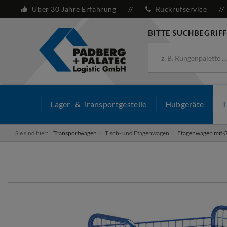
Über 30 Jahre Erfahrung
Rückrufservice
BITTE SUCHBEGRIFF
Lager- & Transportgestelle
Hubgeräte
T
Sie sind hier:
Transportwagen
Tisch- und Etagenwagen
Etagenwagen mit 