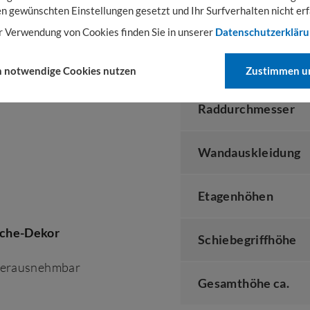
en gewünschten Einstellungen gesetzt und Ihr Surfverhalten nicht erf
r Verwendung von Cookies finden Sie in unserer
Datenschutzerklär
hen
Etagenwagen
sind
Tragkraft
auch Akten und
h notwendige Cookies nutzen
Zustimmen un
Raddurchmesser
Wandauskleidung
Etagenhöhen
che-Dekor
Schiebegriffhöhe
 herausnehmbar
Gesamthöhe ca.