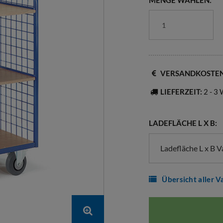
MENGE WÄHLEN:
VERSANDKOSTE
LIEFERZEIT:
2 - 3
LADEFLÄCHE L X B:
Ladefläche L x B 
Übersicht aller V