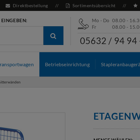
Direktbestellung
Sortimentsübersicht
 EINGEBEN:
Mo - Do
08.00 - 16.
Fr
08.00 - 15.
05632 / 94 94 
ransportwagen
Betriebseinrichtung
Stapleranbauger
Gitterwänden
ETAGENW