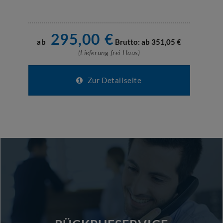
295,00
€
ab
Brutto: ab
351,05
€
(Lieferung frei Haus)
Zur Detailseite