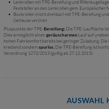
Lenkrollen mit TPE-Bereifung und Rillenkugellage
Feststeller an den Lenkrollen gem. Europäische
Bockrollen (nicht drehbar) mit TPE-Bereifung und 
Gehäuse verzinkt
Pluspunkte der TPE-
Bereifung:
Die TPE-Lauffläche is
Dies ermöglicht einen
geräuscharmen
Lauf auf uneben
hohen Fahrkomfort bereits bei geringer Zuladung. Die R
kreidend sondern
spurlos.
Die TPE-Bereifung ist konf
Verordnung 1272/2013 (gültig ab 27.12.2015).
AUSWAHL K