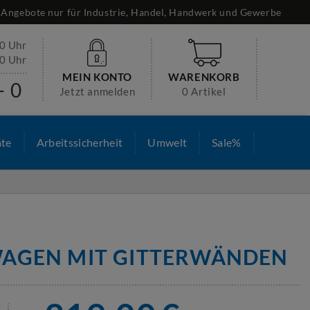
Angebote nur für Industrie, Handel, Handwerk und Gewerbe
30 Uhr
00 Uhr
MEIN KONTO
WARENKORB
- 0
Jetzt anmelden
0 Artikel
äte
Arbeitssicherheit
Umwelt
Sale%
AGEN MIT GITTERWÄNDEN