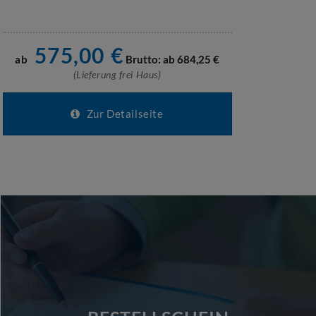
575,00
€
ab
Brutto: ab
684,25
€
ab
(Lieferung frei Haus)
Zur Detailseite