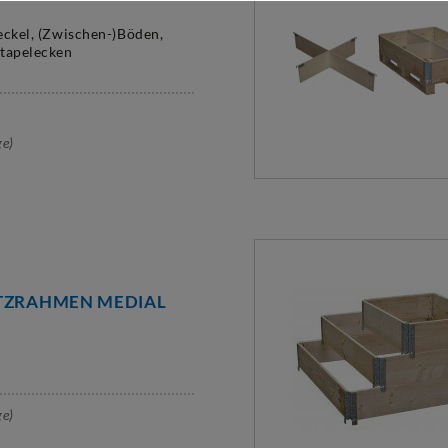
eckel, (Zwischen-)Böden,
Stapelecken
ge)
TZRAHMEN MEDIAL
ge)