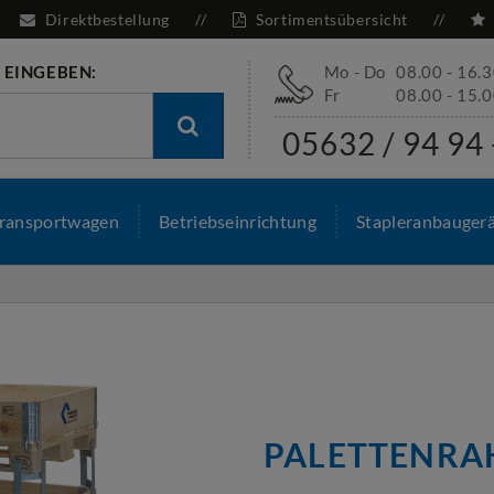
Direktbestellung
Sortimentsübersicht
 EINGEBEN:
Mo - Do
08.00 - 16.
Fr
08.00 - 15.
05632 / 94 94 
ransportwagen
Betriebseinrichtung
Stapleranbauger
PALETTENR