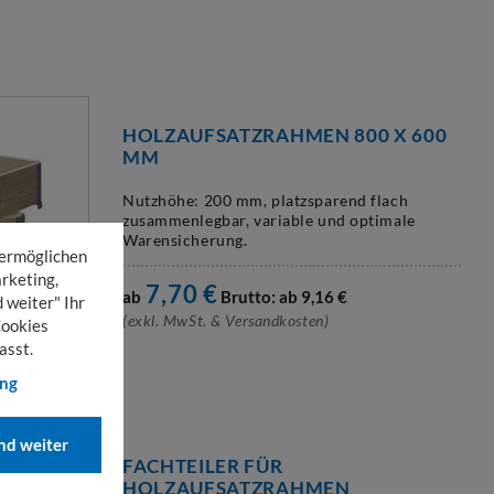
HOLZAUFSATZRAHMEN 800 X 600
MM
Nutzhöhe: 200 mm, platzsparend flach
zusammenlegbar, variable und optimale
Warensicherung.
 ermöglichen
rketing,
7,70
€
ab
Brutto: ab
9,16
€
 weiter" Ihr
(exkl. MwSt. & Versandkosten)
Cookies
asst.
ung
d weiter
FACHTEILER FÜR
HOLZAUFSATZRAHMEN