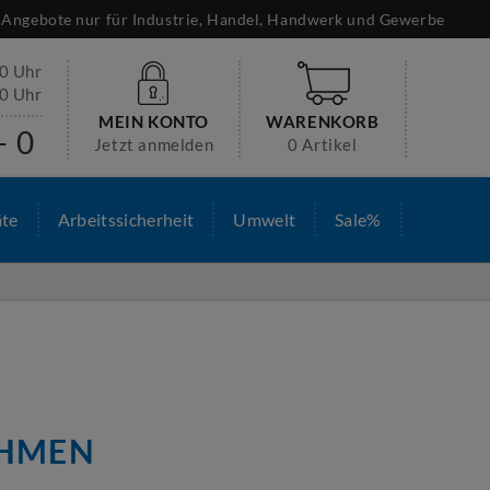
Angebote nur für Industrie, Handel, Handwerk und Gewerbe
30 Uhr
00 Uhr
MEIN KONTO
WARENKORB
- 0
Jetzt anmelden
0 Artikel
äte
Arbeitssicherheit
Umwelt
Sale%
AHMEN