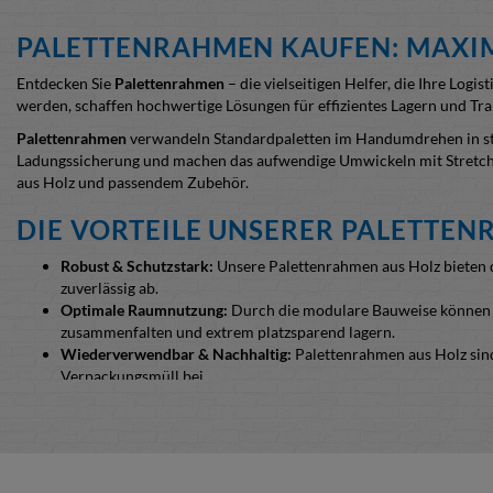
PALETTENRAHMEN KAUFEN: MAXIMA
Entdecken Sie
Palettenrahmen
– die vielseitigen Helfer, die Ihre Lo
werden, schaffen
hochwertige Lösungen für effizientes Lagern und Tr
Palettenrahmen
verwandeln Standardpaletten im Handumdrehen in stabi
Ladungssicherung und machen das aufwendige Umwickeln mit Stretchfolie
aus Holz und passendem Zubehör.
DIE VORTEILE UNSERER PALETTEN
Robust & Schutzstark:
Unsere Palettenrahmen aus Holz bieten d
zuverlässig ab.
Optimale Raumnutzung:
Durch die modulare Bauweise können S
zusammenfalten und extrem platzsparend lagern.
Wiederverwendbar & Nachhaltig:
Palettenrahmen aus Holz sind 
Verpackungsmüll bei.
Exportfähig:
Viele unserer Palettenaufsätze sind IPPC-behandel
bleiben.
Leichter als Stahl:
Holzrahmen sind eine gewichtsoptimierte Alte
Günstig & nachhaltig:
Nachwachsendes Nadelholz ist die Basis u