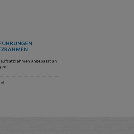
FÜHRUNGEN
TZRAHMEN
zaufsatzrahmen angepasst an
gen!
ge)