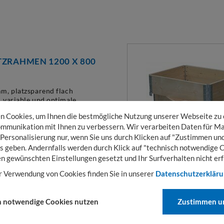
ZRAHMEN 1200 X 800
m, platzsparend flach
 variable und optimale
.
 Cookies, um Ihnen die bestmögliche Nutzung unserer Webseite zu
mmunikation mit Ihnen zu verbessern. Wir verarbeiten Daten für Ma
tto: ab
11,54
€
 Personalisierung nur, wenn Sie uns durch Klicken auf "Zustimmen und
rsandkosten)
s geben. Andernfalls werden durch Klick auf "technisch notwendige 
en gewünschten Einstellungen gesetzt und Ihr Surfverhalten nicht erf
r Verwendung von Cookies finden Sie in unserer
Datenschutzerklär
h notwendige Cookies nutzen
Zustimmen un
ÜR
TZRAHMEN