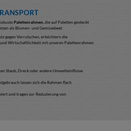
TRANSPORT
 Robuste
Palettenrahmen
, die auf Paletten gesteckt
Nutzen als Blumen- und Gemüsebeet.
tz gegen Verrutschen, erleichtern die
ät und Wirtschaftlichkeit mit unseren Palettenrahmen
ten Staub, Dreck oder andere Umwelteinflüsse
tgebrauch lassen sich die Rahmen flach
ipiert und tragen zur Reduzierung von
n Handelsmöglichkeiten nahezu uneingeschränkt
ing auswirkt.
gie gegenüber Transporthilfsmitteln aus Stahl.