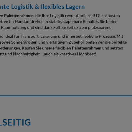
ente Logistik & flexibles Lagern
gen
Palettenrahmen
, die Ihre Logistik revolutionieren! Die robusten
ten im Handumdrehen in stabile, stapelbare Behälter. Sie bieten
 Raumnutzung und sind dank Faltbarkeit extrem platzsparend.
nd ideal für Transport, Lagerung und innerbetriebliche Prozesse. Mit
owie Sondergrößen und vielfältigem Zubehör bieten wir die perfekte
orderungen. Kaufen Sie unsere flexiblen
Palettenrahmen
und setzten
ienz und Nachhaltigkeit – auch als kreatives Hochbeet!
LSEITIG