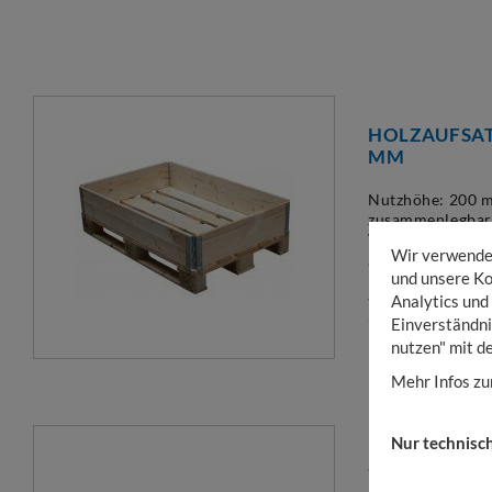
HOLZAUFSAT
MM
Nutzhöhe: 200 m
zusammenlegbar,
Warensicherung
Wir verwenden
und unsere Ko
9,70
€
ab
Bru
Analytics und
(exkl. MwSt. & Ve
Einverständni
nutzen" mit d
Mehr Infos zu
Nur technisc
ZUBEHÖR F
HOLZAUFSA