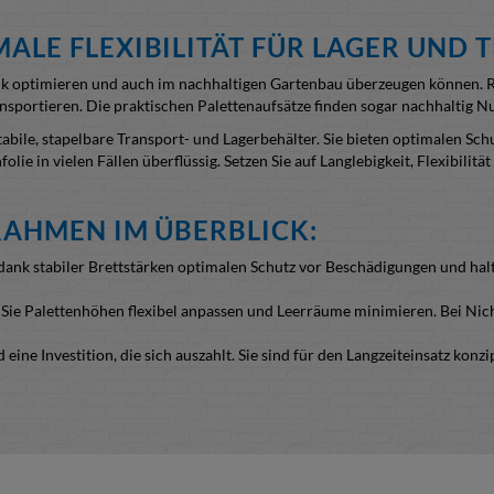
LE FLEXIBILITÄT FÜR LAGER UND 
gistik optimieren und auch im nachhaltigen Gartenbau überzeugen können.
ansportieren. Die praktischen Palettenaufsätze finden sogar nachhaltig 
le, stapelbare Transport- und Lagerbehälter. Sie bieten optimalen Schu
 in vielen Fällen überflüssig. Setzen Sie auf Langlebigkeit, Flexibilit
RAHMEN IM ÜBERBLICK:
ank stabiler Brettstärken optimalen Schutz vor Beschädigungen und hal
ie Palettenhöhen flexibel anpassen und Leerräume minimieren. Bei Nich
eine Investition, die sich auszahlt. Sie sind für den Langzeiteinsatz konz
t und somit für den weltweiten Export zugelassen, sodass Ihre globale
rnative zu Stahlrahmen, was sich positiv auf Transportkosten und Handl
nserer Palettenrahmen. Die Verarbeitung benötigt deutlich weniger Ener