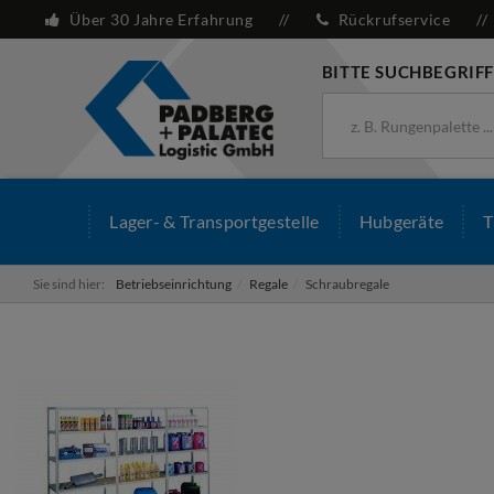
Über 30 Jahre Erfahrung
Rückrufservice
BITTE SUCHBEGRIFF
Lager- & Transportgestelle
Hubgeräte
T
Sie sind hier:
Betriebseinrichtung
Regale
Schraubregale