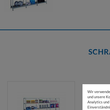
SCHR
REGAL MIT 
Wir verwenden
2000 X 1000
und unsere Ko
Analytics und
beidseitige Best
Einverständni
preisgünstig