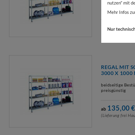
nutzen" mit d
Mehr Infos zu
99,00
€
ab
B
(Lieferung frei Hau
Nur technisc
REGAL MIT 
3000 X 1000
beidseitige Best
preisgünstig
135,00
ab
(Lieferung frei Hau