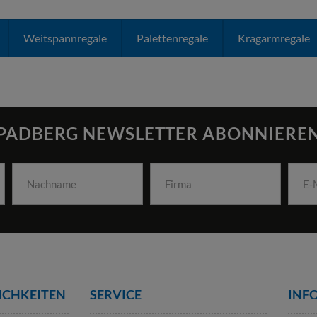
Weitspannregale
Palettenregale
Kragarmregale
PADBERG NEWSLETTER ABONNIERE
ICHKEITEN
SERVICE
INF