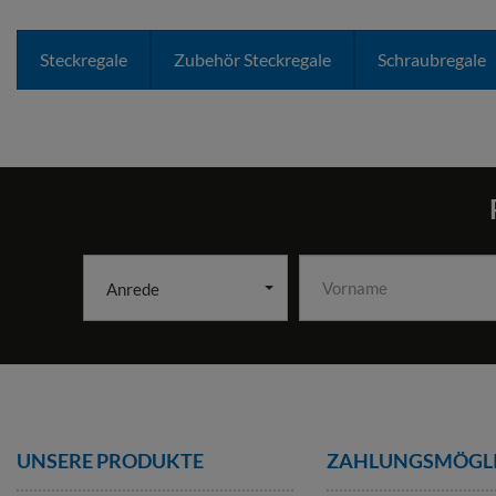
Steckregale
Zubehör Steckregale
Schraubregale
Anrede
UNSERE PRODUKTE
ZAHLUNGS­MÖGL