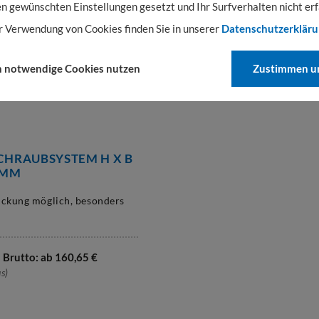
en gewünschten Einstellungen gesetzt und Ihr Surfverhalten nicht erf
r Verwendung von Cookies finden Sie in unserer
Datenschutzerklär
rutto: ab
117,81
€
s)
h notwendige Cookies nutzen
Zustimmen un
SCHRAUBSYSTEM H X B
 MM
ückung möglich, besonders
€
Brutto: ab
160,65
€
s)