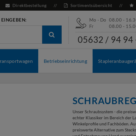
Direktbestellung
Sortimentsübersicht
 EINGEBEN:
Mo - Do
08.00 - 16.
Fr
08.00 - 15.
05632 / 94 94 
ransportwagen
Betriebseinrichtung
Stapleranbauger
SCHRAUBREG
Unser Schraubsystem - die preisw
echter Klassiker im Bereich der 
Winkelprofile und Fachböden. Auf
preiswerte Alternative zum Stecks
und Entnahme von Hand ausgelegt.