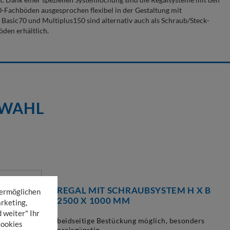
achböden ausgesprochen flexibel in der Gestaltung mit
Basic70 und Multiplus150 sind alternativ auch als Schraub/Steck-
öden erhältlich.
SWAHL
REGAL MIT SCHRAUBSYSTEM H X B
 ermöglichen
2500 X 1000 MM
rketing,
 weiter" Ihr
beidseitige Bestückung möglich, besonders
Cookies
preisgünstig