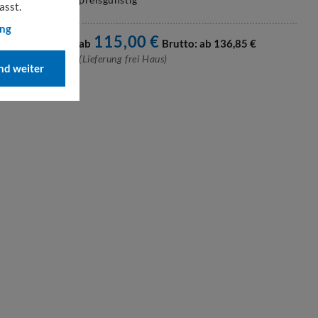
asst.
ung
115,00
€
ab
Brutto: ab
136,85
€
(Lieferung frei Haus)
d weiter