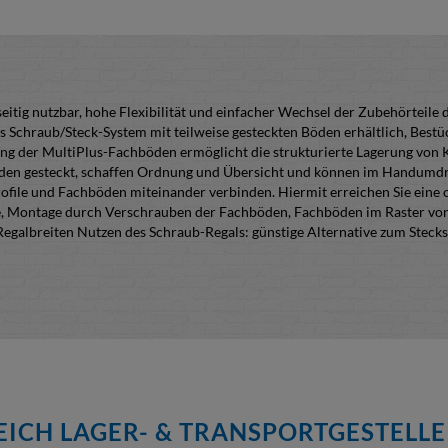
itig nutzbar, hohe Flexibilität und einfacher Wechsel der Zubehörteile
s Schraub/Steck-System mit teilweise gesteckten Böden erhältlich, Be
ng der MultiPlus-Fachböden ermöglicht die strukturierte Lagerung von K
öden gesteckt, schaffen Ordnung und Übersicht und können im Handumd
ile und Fachböden miteinander verbinden. Hiermit erreichen Sie eine op
 Montage durch Verschrauben der Fachböden, Fachböden im Raster von 2
Regalbreiten Nutzen des Schraub-Regals: günstige Alternative zum Stec
ICH LAGER- & TRANSPORTGESTELLE