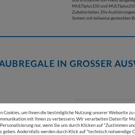
MULTIplus150 und MULTIplus250-F
Zubehörteilen. Die Ausführungen 
System mit teilweise gesteckten B
AUBREGALE IN GROSSER AU
SCHRAUBSYSTEM H X B
 Cookies, um Ihnen die bestmögliche Nutzung unserer Webseite zu
 MM
mmunikation mit Ihnen zu verbessern. Wir verarbeiten Daten für Ma
 Personalisierung nur, wenn Sie uns durch Klicken auf "Zustimmen und
ückung möglich, besonders
s geben. Andernfalls werden durch Klick auf "technisch notwendige 