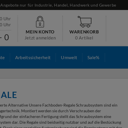
Angebote nur für Industrie, Handel, Handwerk und Gewerbe
30 Uhr
00 Uhr
MEIN KONTO
WARENKORB
- 0
Jetzt anmelden
0 Artikel
äte
Arbeitssicherheit
Umwelt
Sale%
ALE
erte Alternative Unsere Fachboden-Regale Schraubsystem sind ein
Lagertechnik. Montiert werden sie durch Verschrauben der
grund der einfacheren Fertigung stellt das Schraubsystem eine
ystem dar. Die Regale sind beidseitig nutzbar und auf die Bestückung
 Dank einer speziellen Systemlochung sind die Regalsysteme mit den