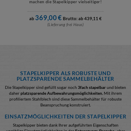
machen die Stapelkipper vielseitiger!
369,00
€
ab
Brutto: ab
439,11
€
(Lieferung frei Haus)
STAPELKIPPER
ALS ROBUSTE UND
PLATZSPARENDE SAMMELBEHÄLTER
Die Stapelkipper sind gefüllt sogar noch
3fach stapelbar
und bieten
daher
platzsparende Aufbewahrungsmöglichkeiten.
Mit ihrem
profiliertem Stahlblech sind diese Sammelbehälter für robuste
Beanspruchung konstruiert.
EINSATZMÖGLICHKEITEN DER
STAPELKIPPER
Stapelkipper bieten dank Ihrer aufgeführten Eigenschaften
unzählige Einsatzmöglichkeiten in der
Entsorgungs-Branche
, aber