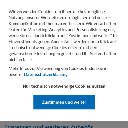
Wir verwenden Cookies, um Ihnen die bestmögliche
Nutzung unserer Webseite zu ermöglichen und unsere
Kommunikation mit Ihnen zu verbessern. Wir verarbeiten
Daten für Marketing, Analytics und Personalisierung nur,
wenn Sie uns durch Klicken auf "Zustimmen und weiter" Ihr
KONTO
WARENKORB
MENÜ
Toggle
Einverständnis geben. Andernfalls werden durch Klick auf
navigation
"technisch notwendige Cookies nutzen" mit den
gewünschten Einstellungen gesetzt und Ihr Surfverhalten
Sie sind hier:
Stapleranbaugeräte
Stapelkipper + Traversen
nicht erfasst.
STAPELKIPPER + TRAVERSEN
Mehr Infos zur Verwendung von Cookies finden Sie in
unserer
Datenschutzerklärung
Stapelkipper
für Entsorgung und
Nur technisch notwendige Cookies nutzen
Umwelttechnik
Unsere
Stapelkipper
bieten viele Einsatzmöglichkeiten in der
Zustimmen und weiter
Entsorgung und
Umwelttechnik.
Verschiedene Fassungsvermögen
sowie lackierte und verzinkte Oberflächen machen unser
Programm an Stapelkippern so umfangreich.
Traversen und weiteres Zubehör