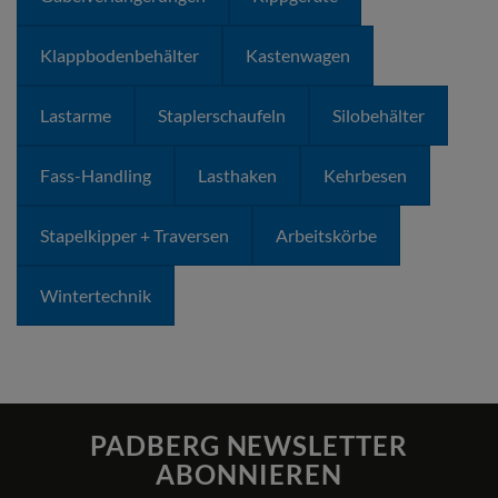
Klappbodenbehälter
Kastenwagen
Lastarme
Staplerschaufeln
Silobehälter
Fass-Handling
Lasthaken
Kehrbesen
Stapelkipper + Traversen
Arbeitskörbe
Wintertechnik
PADBERG NEWSLETTER
ABONNIEREN