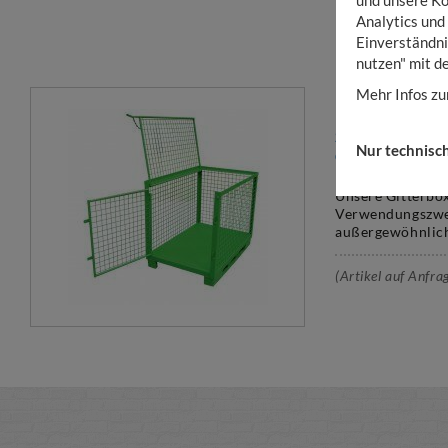
Analytics und
Einverständni
nutzen" mit d
Mehr Infos zu
SONDERAUS
Nur technisc
GITTERBOX
Unsere Gitterbo
Verwendungszwec
außergewöhnlich
(Artikel auf Anfra