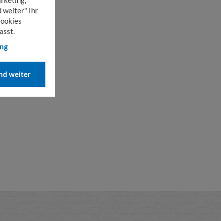
 weiter" Ihr
Cookies
asst.
ung
d weiter