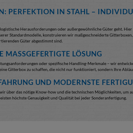
: PERFEKTION IN STAHL – INDIVIDU
e logistische Herausforderungen oder außergewöhnliche Güter geht. Hie
serer Standardmodelle, konstruieren wir maßgeschneiderte Gitterboxen, d
rtierenden Güter abgestimmt sind.
 MASSGEFERTIGTE LÖSUNG
ungsanforderungen oder spezifische Handling-Merkmale – wir entwickeln
ine Gitterbox zu schaffen, die nicht nur funktioniert, sondern Ihre Abläu
RFAHRUNG UND MODERNSTE FERTIG
n wir über das nötige Know-how und die technischen Möglichkeiten, um 
eisten höchste Genauigkeit und Qualität bei jeder Sonderanfertigung.
 Produktion können Anpassungswünsche schnell und effizient umgesetzt 
r hauseigenen Konstruktion CAD-basiert entwickelt werden, noch bevor 
rung.