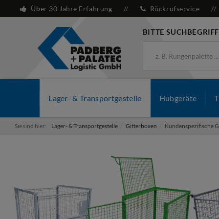
Über 30 Jahre Erfahrung
Rückrufservice
BITTE SUCHBEGRIFF
Lager- & Transportgestelle
Hubgeräte
T
Sie sind hier:
Lager- & Transportgestelle
Gitterboxen
Kundenspezifische G