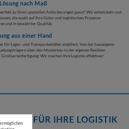
e Lösung nach Maß
 perfekt zu Ihren speziellen Anforderungen passt? Wir entwickeln und
oxen, die exakt auf Ihre Güter und logistischen Prozesse
zise und in bewährter Qualität.
gung aus einer Hand
ner für Lager- und Transporbehälter etabliert. Von der hauseigene
adungsträgern über den Musterbau in der eigenen flexiblen
r Großserienfertigung: Wir machen Ihre Logistik effektiver!
UNGEN FÜR IHRE LOGISTIK
 ermöglichen
rketing,