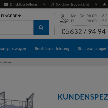
Direktbestellung
Sortimentsübersicht
 EINGEBEN:
Mo - Do
08.00 - 16.
Fr
08.00 - 15.
05632 / 94 94 
ransportwagen
Betriebseinrichtung
Stapleranbauger
itterboxen
KUNDENSPEZ