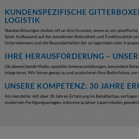
KUNDENSPEZIFISCHE GITTERBOXEN
LOGISTIK
Standardlösungen stoßen oft an ihre Grenzen, wenn es um spezifisch
Spiel. Aufbauend auf der bewährten Robustheit und Funktionalität un
Unternehmens und die Besonderheiten der zu lagernden oder transpo
IHRE HERAUSFORDERUNG – UNSERE
Ob abweichende Maße, spezielle Innenausstattungen, besondere Belast
integrieren. Wir hören genau zu und analysieren Ihre Bedürfnisse, um e
UNSERE KOMPETENZ: 30 JAHRE E
Als Hersteller mit über 30 Jahren Erfahrung im Behälterbau verfüge
modernen Fertigungsanlagen, inklusive präziser Laserroboter, gewährl
FLEXIBILITÄT IN JEDER PHASE:
Schnelle Umsetzung von Anpassungen:
Dank unserer flexiblen
Hauseigene Konstruktion:
Sonderausführungen können in unsere
ermöglicht eine vorausschauende Planung und Design-Optimie