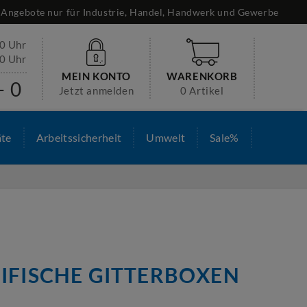
Angebote nur für Industrie, Handel, Handwerk und Gewerbe
30 Uhr
00 Uhr
MEIN KONTO
WARENKORB
- 0
Jetzt anmelden
0 Artikel
äte
Arbeitssicherheit
Umwelt
Sale%
IFISCHE GITTERBOXEN