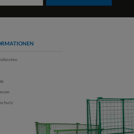
en von Standardmaßen oder -ausstattungen ab, um
e Trennwände oder Fächer, spezielle Verriegelungen,
ORMATIONEN
ickelt dann CAD-basierte Entwürfe. Nach Ihrer
ndkosten
ielle Kennzeichnungen zu ermöglichen.
ap
essum
n, dauerhaften Korrosionsschutz.
schutz
duktion können Anpassungen jedoch schnell