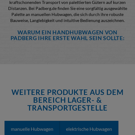
kraftschonenden Transport von palettierten Gütern auf kurzen
Distanzen. Bei Padberg.de finden Sie eine sorgfältig ausgewählte
Palette an manuellen Hubwagen, die sich durch ihre robuste
Bauweise, Langlebigkeit und intuitive Bedienung auszeichnen.
WARUM EIN HANDHUBWAGEN VON
PADBERG IHRE ERSTE WAHL SEIN SOLLTE:
Kosteneffizienz:
Günstig in der Anschaffung und
wartungsarm im Betrieb.
Flexibilität & Wendigkeit:
Kompakte Bauweise und hohe
Lenkeinschläge ermöglichen den Einsatz auch auf engstem
Raum.
Robustheit & Langlebigkeit:
Konzipiert für den harten
Arbeitsalltag und anspruchsvolle Bedingungen.
Einfache Bedienung:
Keine spezielle Schulung erforderlich,
WEITERE PRODUKTE AUS DEM
sofort einsatzbereit.
BEREICH LAGER- &
Vielfalt:
Verschiedene Gabellängen, Tragfähigkeiten und
TRANSPORTGESTELLE
Rollenmaterialien für jede Anforderung.
UNSERE MANUELLEN HUBWAGEN-SERIEN IM
DETAIL:
manuelle Hubwagen
elektrische Hubwagen
Wir bieten Ihnen zwei Hauptserien manueller Hubwagen, die auf