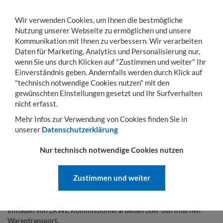
Wir verwenden Cookies, um Ihnen die bestmögliche
Nutzung unserer Webseite zu ermöglichen und unsere
Kommunikation mit Ihnen zu verbessern. Wir verarbeiten
Daten für Marketing, Analytics und Personalisierung nur,
wenn Sie uns durch Klicken auf "Zustimmen und weiter" Ihr
KONTO
WARENKORB
MENÜ
Toggle
Einverständnis geben. Andernfalls werden durch Klick auf
navigation
"technisch notwendige Cookies nutzen" mit den
gewünschten Einstellungen gesetzt und Ihr Surfverhalten
Sie sind hier:
Hubgeräte
Hubwagen
manuelle Hubwagen
nicht erfasst.
MANUELLE HUBWAGEN
Mehr Infos zur Verwendung von Cookies finden Sie in
unserer
Datenschutzerklärung
Manuelle Hubwagen: Robuste & Flexible
Nur technisch notwendige Cookies nutzen
Helfer für Ihren Palettentransport
Entdecken Sie unsere Auswahl an manuellen Hubwagen – die
Zustimmen und weiter
klassischen und kosteneffizienten Lösungen für den flexiblen
Einsatz auf kurzen Strecken. Manuelle Hubwagen - im logistischen
Alltag auch
Handhubwagen
genannt - sind ideal für das Be- und
Entladen von LKWs, Kommissionierarbeiten oder den internen
Warentransport.