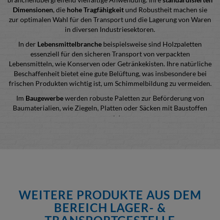
Dimensionen
, die
hohe Tragfähigkeit
und Robustheit machen sie
zur optimalen Wahl für den Transport und die Lagerung von Waren
in diversen Industriesektoren.
In der
Lebensmittelbranche
beispielsweise sind Holzpaletten
essenziell für den sicheren Transport von verpackten
Lebensmitteln, wie Konserven oder Getränkekisten. Ihre natürliche
Beschaffenheit bietet eine gute Belüftung, was insbesondere bei
frischen Produkten wichtig ist, um Schimmelbildung zu vermeiden.
Im
Baugewerbe
werden robuste Paletten zur Beförderung von
Baumaterialien, wie Ziegeln, Platten oder Säcken mit Baustoffen
genutzt.
Auch in der
Chemie- und Pharmabranche
spielen Holzpaletten eine
wichtige Rolle. Hier werden sie oft zur Lagerung und zum
Transport
von Fässern
mit Flüssigkeiten oder chemischen Stoffen genutzt. Die
hohe Tragfähigkeit gewährleistet dabei die sichere Handhabung
dieser meist schweren Güter.
UNSER ANGEBOT: VERSCHIEDENE ARTEN
WEITERE PRODUKTE AUS DEM
VON PALETTEN
BEREICH LAGER- &
Neben den weitverbreiteten Europaletten existieren weitere