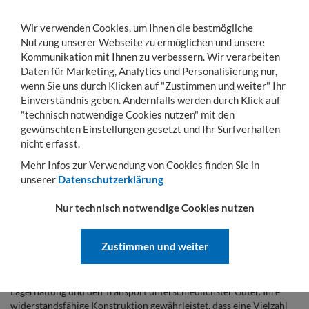
Wir verwenden Cookies, um Ihnen die bestmögliche
Nutzung unserer Webseite zu ermöglichen und unsere
Kommunikation mit Ihnen zu verbessern. Wir verarbeiten
Daten für Marketing, Analytics und Personalisierung nur,
wenn Sie uns durch Klicken auf "Zustimmen und weiter" Ihr
KONTO
WARENKORB
MENÜ
Toggle
Einverständnis geben. Andernfalls werden durch Klick auf
navigation
"technisch notwendige Cookies nutzen" mit den
gewünschten Einstellungen gesetzt und Ihr Surfverhalten
Sie sind hier:
Lager- & Transportgestelle
Paletten
nicht erfasst.
PALETTEN
Mehr Infos zur Verwendung von Cookies finden Sie in
unserer
Datenschutzerklärung
Paletten: Robuste Holzpaletten für
Nur technisch notwendige Cookies nutzen
effiziente Lagerung & Transport
Holzpaletten sind unverzichtbare Helfer in Logistik und
Zustimmen und weiter
Lagerwesen. Sie ermöglichen die sichere Lagerung und den
effizienten Transport Ihrer Waren. Gefertigt aus robustem
Massivholz, bilden sie die stabile Basis für das Stapeln, die
Lagerhaltung und den Transport unterschiedlichster Güter. Ihre
widerstandsfähige Konstruktion gewährleistet, dass eine Vielzahl