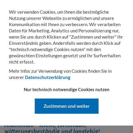
Wir verwenden Cookies, um Ihnen die bestmögliche
Nutzung unserer Webseite zu ermöglichen und unsere
Kommunikation mit Ihnen zu verbessern. Wir verarbeiten
Daten für Marketing, Analytics und Personalisierung nur,
wenn Sie uns durch Klicken auf "Zustimmen und weiter" Ihr
KONTO
WARENKORB
MENÜ
Toggle
Einverständnis geben. Andernfalls werden durch Klick auf
navigation
"technisch notwendige Cookies nutzen" mit den
gewünschten Einstellungen gesetzt und Ihr Surfverhalten
Sie sind hier:
Betriebseinrichtung
Aluminiumboxen
nicht erfasst.
ALUMINIUMBOXEN
Mehr Infos zur Verwendung von Cookies finden Sie in
unserer
Datenschutzerklärung
Aluboxen
Mit unseren qualitativ hochwertigen Aluminiumboxen bieten wir
Nur technisch notwendige Cookies nutzen
Ihnen eine umfangreiche Produktpalette in unterschiedlichen
Ausführungen und praxiserprobten Größen. Unser
Zustimmen und weiter
Aluminiumboxen sorgen für Ordnung und Sicherheit in allen
Bereichen des Lebens.
Aluminium - leicht, formstabil,
witterungsbeständig und langlebig!