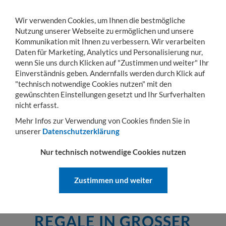
Wir verwenden Cookies, um Ihnen die bestmögliche
Nutzung unserer Webseite zu ermöglichen und unsere
Kommunikation mit Ihnen zu verbessern. Wir verarbeiten
Daten für Marketing, Analytics und Personalisierung nur,
wenn Sie uns durch Klicken auf "Zustimmen und weiter" Ihr
KONTO
WARENKORB
MENÜ
Toggle
Einverständnis geben. Andernfalls werden durch Klick auf
navigation
"technisch notwendige Cookies nutzen" mit den
gewünschten Einstellungen gesetzt und Ihr Surfverhalten
Sie sind hier:
Betriebseinrichtung
Regale
nicht erfasst.
REGALE
Mehr Infos zur Verwendung von Cookies finden Sie in
unserer
Datenschutzerklärung
Profitieren Sie von unserem umfangreichen Regal-Programm und
finden Sie die passende Lösung für Ihren Bedarf. Wählen Sie
Nur technisch notwendige Cookies nutzen
zwischen Steck- und Schraubsystemen, nutzen Sie die
unterschiedlichen Fachböden sowie ordnungschaffendes Zubehör
und schaffen Sie so raumsparende Aufbewahrungsmöglichkeiten!
Zustimmen und weiter
REGALE IN GROSSER A