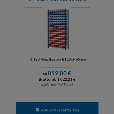
mit 120 Regalkästen B120xH65 mm
859,00
€
ab
Brutto: ab
1.022,21
€
(Lieferung frei Haus)
Alle Artikel anzeigen