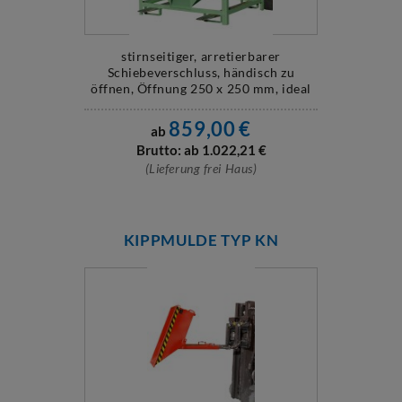
stirnseitiger, arretierbarer
Schiebeverschluss, händisch zu
öffnen, Öffnung 250 x 250 mm, ideal
für ...
859,00
€
ab
Brutto: ab
1.022,21
€
(Lieferung frei Haus)
KIPPMULDE TYP KN