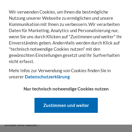
Wir verwenden Cookies, um Ihnen die bestmögliche
Nutzung unserer Webseite zu ermöglichen und unsere
Kommunikation mit Ihnen zu verbessern. Wir verarbeiten
Daten für Marketing, Analytics und Personalisierung nur,
wenn Sie uns durch Klicken auf "Zustimmen und weiter" Ihr
KONTO
WARENKORB
MENÜ
Toggle
Einverständnis geben. Andernfalls werden durch Klick auf
navigation
"technisch notwendige Cookies nutzen" mit den
gewünschten Einstellungen gesetzt und Ihr Surfverhalten
Sie sind hier:
Umwelt
Sammelbehälter
nicht erfasst.
SAMMELBEHÄLTER
Mehr Infos zur Verwendung von Cookies finden Sie in
unserer
Datenschutzerklärung
Sammelbehälter
für sicheres Lagern
Nur technisch notwendige Cookies nutzen
verschiedenster Stoffe
Unser breites Spektrum an
Sammelbehältern
bietet viele
Zustimmen und weiter
Möglichkeiten zur
Sammlung,
Verwertung
und
Entsorgung
verschiedenster
Wert
- oder auch
Gefahrenstoffe.
Nutzen Sie
unsere
Sammelbehälter
und verwerten Sie Ihre Abfallstoffe sicher,
simpel und sauber!