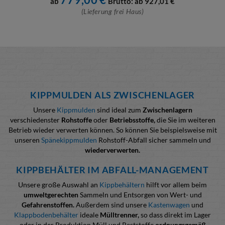
ab
Brutto: ab
927,01
€
(Lieferung frei Haus)
KIPPMULDEN ALS ZWISCHENLAGER
Unsere
Kippmulden
sind ideal zum
Zwischenlagern
verschiedenster
Rohstoffe
oder
Betriebsstoffe,
die Sie im weiteren
Betrieb wieder verwerten können. So können Sie beispielsweise mit
unseren
Spänekippmulden
Rohstoff-Abfall sicher sammeln und
wiederverwerten.
KIPPBEHÄLTER IM ABFALL-MANAGEMENT
Unsere große Auswahl an
Kippbehältern
hilft vor allem beim
umweltgerechten
Sammeln und Entsorgen von Wert- und
Gefahrenstoffen.
Außerdem sind unsere
Kastenwagen
und
Klappbodenbehälter
ideale
Mülltrenner,
so dass direkt im Lager
oder in der Produktion Müll und Reststoffe
ordnungsgemäß