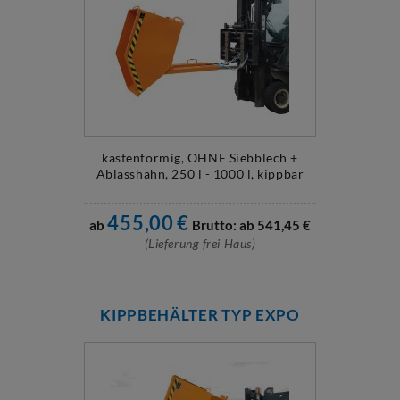
kastenförmig, OHNE Siebblech +
Ablasshahn, 250 l - 1000 l, kippbar
455,00
€
ab
Brutto: ab
541,45
€
(Lieferung frei Haus)
KIPPBEHÄLTER TYP EXPO