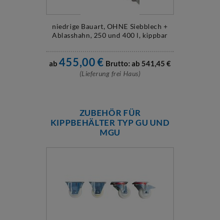
niedrige Bauart, OHNE Siebblech +
Ablasshahn, 250 und 400 l, kippbar
455,00
€
ab
Brutto: ab
541,45
€
(Lieferung frei Haus)
ZUBEHÖR FÜR
KIPPBEHÄLTER TYP GU UND
MGU