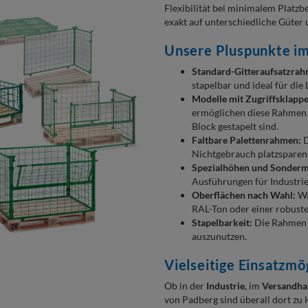
Flexibilität bei minimalem Platzb
exakt auf unterschiedliche Güter 
Unsere Pluspunkte im
Standard-Gitteraufsatzrah
stapelbar und ideal für die
Modelle mit Zugriffsklappe
ermöglichen diese Rahmen 
Block gestapelt sind.
Faltbare Palettenrahmen:
D
Nichtgebrauch platzspare
Spezialhöhen und Sonder
Ausführungen für Industrie
Oberflächen nach Wahl:
Wä
RAL-Ton oder einer robust
Stapelbarkeit:
Die Rahmen
auszunutzen.
Vielseitige Einsatzmö
Ob in der
Industrie
, im
Versandha
von Padberg sind überall dort zu