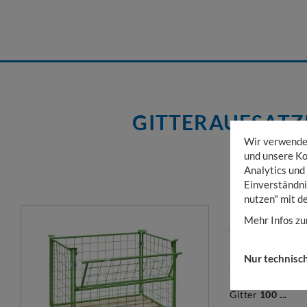
GITTERAUFSATZ
Wir verwenden
und unsere Ko
Analytics und
Einverständni
nutzen" mit d
Mehr Infos zu
GITTERAUF
MASCHUNG 1
Nur technisc
für Euro-Palette
Schüttgut, plat
Gitter
100 ...