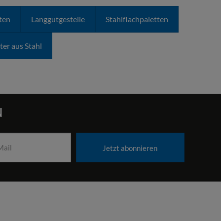
ten
Langgutgestelle
Stahlflachpaletten
ibel einsetzbar sind:
ter aus Stahl
öglicht und somit den Platzbedarf pro Ladung
ommt.
er Bestellungen, denn die faltbaren Rahmen sind
N
E
e Lösung für den täglichen Bedarf.
Jetzt abonnieren