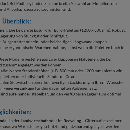
edarf. Bei Padberg finden Sie eine breite Auswahl an Modellen, die
und Arbeitsprozesse zugeschnitten sind.
 Überblick:
men:
Die bewährte Lösung für Euro-Paletten (1200 x 800 mm). Robust,
 Lagerung von Stückgut oder Schüttgut.
:
Ausgestattet mit ein- oder beidseitigen Längswandklappen
eine ergonomische Warenentnahme, selbst wenn die Paletten hoch im
iese Modelle bestehen aus zwei klappbaren Halbteilen, die bei
nd zusammengelegt werden können.
maße:
Neben Standardhöhen (z. B. 800 mm oder 1200 mm) bieten wir
paletten oder individuelle Sondermaße an.
hlen Sie zwischen einer hochwertigen
Lackierung
in Ihrem Wunsch-
en
Feuerverzinkung
für den dauerhaften Außeneinsatz.
 sind
aufeinander stapelbar, um den verfügbaren Lagerraum optimal
glichkeiten:
ndel
, in der
Landwirtschaft
oder im
Recycling
– Gitteraufsatzrahmen
 Hause, wo Ware sicher geschützt und platzsparend gelagert werden