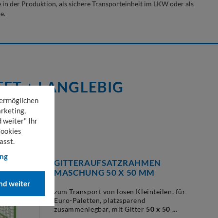
e in der Produktion, als sichere Transporteinheit im LKW oder als
e.
ET + LANGLEBIG
 ermöglichen
rketing,
 weiter" Ihr
Cookies
asst.
ung
GITTERAUFSATZRAHMEN
MASCHUNG 50 X 50 MM
d weiter
zum Transport von losen Kleinteilen, für
Euro-Paletten, platzsparend
zusammenlegbar, mit Gitter
50 x 50 ...