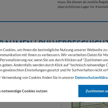
muss. Sie dienen als mobile Regal
übersichtliches Lager für Kleinteil
RAHMEN | PULVERBESCHICHT
 Cookies, um Ihnen die bestmögliche Nutzung unserer Webseite zu
mmunikation mit Ihnen zu verbessern. Wir verarbeiten Daten für Ma
 Personalisierung nur, wenn Sie uns durch Klicken auf "Zustimmen und
s geben. Andernfalls werden durch Klick auf "technisch notwendige 
en gewünschten Einstellungen gesetzt und Ihr Surfverhalten nicht erf
r Verwendung von Cookies finden Sie in unserer
Datenschutzerklär
SATZRAHMEN
00 X 100 MM
h notwendige Cookies nutzen
Zustimmen un
n, ideal für lose Waren oder
zsparend zusammenlegbar, mit