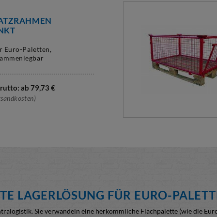
SATZRAHMEN
NKT
ür Euro-Paletten,
sammenlegbar
rutto: ab
79,73
€
rsandkosten)
NTE LAGERLÖSUNG FÜR EURO-PALET
ntralogistik. Sie verwandeln eine herkömmliche Flachpalette (wie die Eur