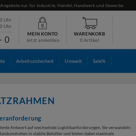
Angebote nur für Industrie, Handel, Handwerk und Gewerbe
30 Uhr
00 Uhr
MEIN KONTO
WARENKORB
- 0
Jetzt anmelden
0 Artikel
äte
Arbeitssicherheit
Umwelt
Sale%
ATZRAHMEN
geranforderung
iziente Antwort auf wechselnde Logistikanforderungen. Sie verwandeln
andumdrehen in stabile Behälter und bieten dabei maximale