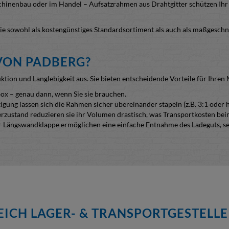
chinenbau oder im Handel – Aufsatzrahmen aus Drahtgitter schützen Ihr
die sowohl als kostengünstiges Standardsortiment als auch als maßgesch
VON PADBERG?
ion und Langlebigkeit aus. Sie bieten entscheidende Vorteile für Ihren M
box – genau dann, wenn Sie sie brauchen.
tigung lassen sich die Rahmen sicher übereinander stapeln (z.B. 3:1 oder h
eerzustand reduzieren sie ihr Volumen drastisch, was Transportkosten bei
er Längswandklappe ermöglichen eine einfache Entnahme des Ladeguts, se
NAUFSÄTZE FÜR JEDEN EINSATZ
 im Standard-Sortiment viele Möglickeiten für den logistischen Alltag:
en die 800 mm.
00 x 100 x 4 mm oder 50 x 50 x 4 mm erhältlich. Andere Maschenweiten 
sfähige Feuerverzinkung
.
ICH LAGER- & TRANSPORTGESTELLE
e Befestigung erfolgt an der Rückwand mit 2 fest angeschweißten Befest