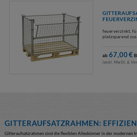
GITTERAUF
FEUERVERZI
feuerverzinkt, f
platzsparend zu
67,00
€
ab
B
(exkl. MwSt. & Ve
G
ITTERAUFSATZRAHMEN: EFFIZIE
Gitteraufsatzrahmen sind die flexiblen Alleskönner in der modernen I