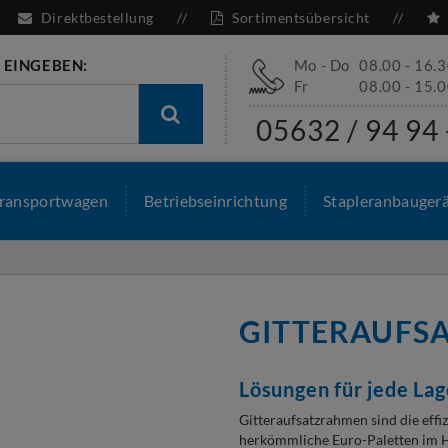
Direktbestellung
Sortimentsübersicht
 EINGEBEN:
Mo - Do
08.00 - 16.
Fr
08.00 - 15.
05632 / 94 94 
ransportwagen
Betriebseinrichtung
Stapleranbauger
GITTERAUFS
Lösungen für jede La
Gitteraufsatzrahmen sind die eff
herkömmliche Euro-Paletten im H