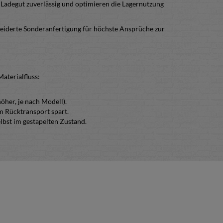
 Ladegut zuverlässig und optimieren die Lagernutzung
neiderte Sonderanfertigung für höchste Ansprüche zur
aterialfluss:
öher, je nach Modell).
m Rücktransport spart.
lbst im gestapelten Zustand.
oder Drahtstärken sind auf Anfrage möglich.
igungsbügeln.