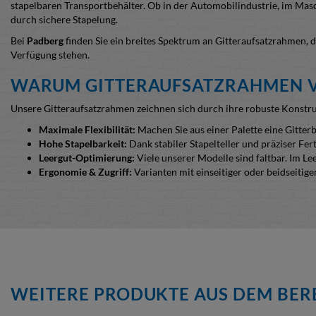
stapelbaren Transportbehälter. Ob in der Automobilindustrie, im Mas
durch sichere Stapelung.
Bei
Padberg
finden Sie ein breites Spektrum an Gitteraufsatzrahmen, 
Verfügung stehen.
WARUM GITTERAUFSATZRAHMEN 
Unsere Gitteraufsatzrahmen zeichnen sich durch ihre robuste Konstrukt
Maximale Flexibilität:
Machen Sie aus einer Palette eine Gitter
Ho
he Stapelbarkeit:
Dank stabiler Stapelteller und präziser Fer
Leergut-Optimierung:
Viele unserer Modelle sind faltbar. Im L
Ergonomie & Zugriff:
Varianten mit einseitiger oder beidseitig
VIELFALT VOM EXPERTEN: PALETTE
Dank jahrelanger Expertise in der Behälterbranchen bieten wir bereits
Nutzhöhen:
Von 400 bis 1600 mm. Am Häufigsten genutzt werd
Auskleidung
:
Standardmäßig sind Palettenaufsätze mit Gitter 1
Klappen
: lang- oder schmalseitig möglich.
Oberfläche:
Hochwertige Pulverbeschichtung oder widerstand
WEITERE PRODUKTE AUS DEM BERE
Trennwände:
Sorgen für einen saubere Trennung von Gütern. Di