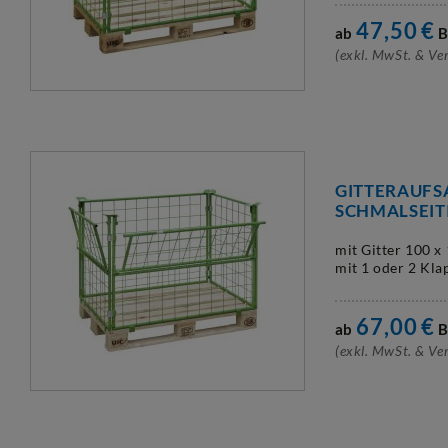
47,50
€
ab
B
(exkl. MwSt. & Ve
GITTERAUFS
SCHMALSEIT
mit Gitter 100 x
mit 1 oder 2 Kla
67,00
€
ab
B
(exkl. MwSt. & Ve