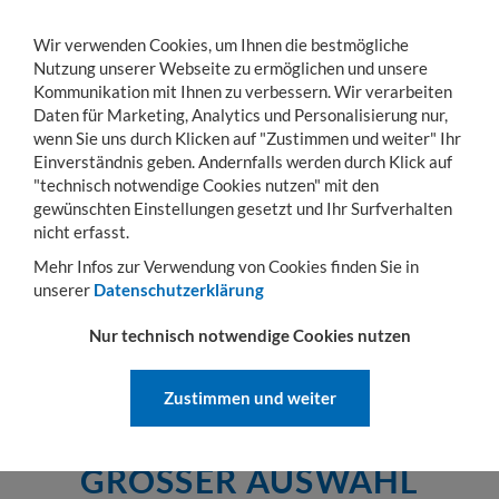
Wir verwenden Cookies, um Ihnen die bestmögliche
Nutzung unserer Webseite zu ermöglichen und unsere
Kommunikation mit Ihnen zu verbessern. Wir verarbeiten
Daten für Marketing, Analytics und Personalisierung nur,
wenn Sie uns durch Klicken auf "Zustimmen und weiter" Ihr
KONTO
WARENKORB
MENÜ
Toggle
Einverständnis geben. Andernfalls werden durch Klick auf
navigation
"technisch notwendige Cookies nutzen" mit den
gewünschten Einstellungen gesetzt und Ihr Surfverhalten
Sie sind hier:
Betriebseinrichtung
Arbeitsplatzsysteme CompactLine
Reihen
nicht erfasst.
REIHENWERKBÄNKE
Mehr Infos zur Verwendung von Cookies finden Sie in
unserer
Datenschutzerklärung
Top-Qualität "Made in Germany"! Die robuste Reihenwerkbank
"CompactLine" besticht durch 80 kg Vollauszug, stufenlose
Nur technisch notwendige Cookies nutzen
Höhenverstellung und modernes Design.
Zustimmen und weiter
REIHENWERKBÄNKE IN
GROSSER AUSWAHL