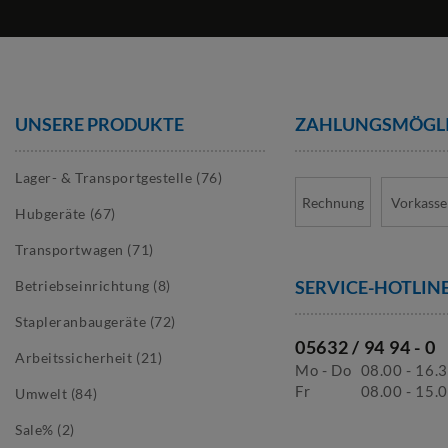
Ja, neben dem klassischen Holzboden kann der Boden individuell mit
Gibt es eine Mindest- oder Höchstbestellmenge für Faltgitterboxen
Nein. In unserem Shop können Sie bereits kleine Mengen von 1-12 St
Sie haben einen hohen Bedarf oder planen eine Umstrukturierung in Ih
UNSERE PRODUKTE
ZAHLUNGS­MÖGL
Nehmen Sie schnell und unkompliziert Kontakt mit uns auf.
Lager- & Transportgestelle (76)
Rechnung
Vorkasse
Hubgeräte (67)
Transportwagen (71)
SERVICE-HOTLIN
Betriebseinrichtung (8)
Stapleranbaugeräte (72)
05632 / 94 94 - 0
Arbeitssicherheit (21)
Mo - Do
08.00 - 16.
Fr
08.00 - 15.
Umwelt (84)
Sale% (2)