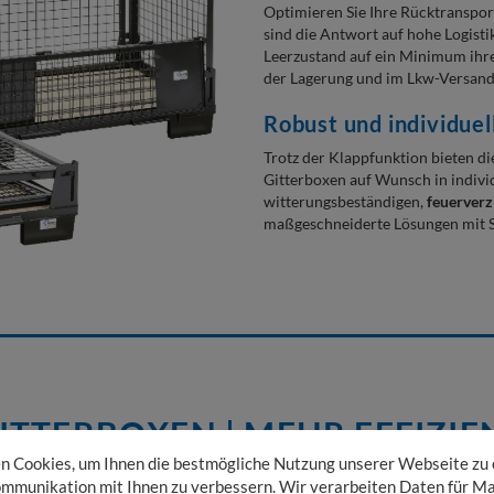
Optimieren Sie Ihre Rücktransport
sind die Antwort auf hohe Logist
Leerzustand auf ein Minimum ihre
der Lagerung und im Lkw-Versand
Robust und individuel
Trotz der Klappfunktion bieten die
Gitterboxen auf Wunsch in indivi
witterungsbeständigen,
feuerver
maßgeschneiderte Lösungen mit St
ITTERBOXEN | MEHR EFFIZIE
 Cookies, um Ihnen die bestmögliche Nutzung unserer Webseite zu
mmunikation mit Ihnen zu verbessern. Wir verarbeiten Daten für Ma