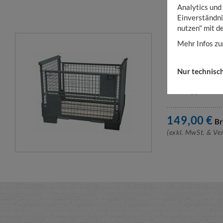
Analytics und
Einverständni
nutzen" mit d
Mehr Infos zu
FALTBARE G
1200 NUTZH
Nur technisc
platzsparend zu
mit Klappe
149,00
€
Br
(exkl. MwSt. & Ve