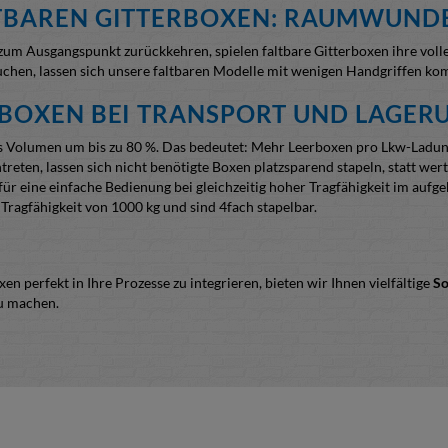
LTBAREN GITTERBOXEN: RAUMWUNDE
zum Ausgangspunkt zurückkehren, spielen faltbare Gitterboxen ihre volle
uchen, lassen sich unsere faltbaren Modelle mit wenigen Handgriffen k
RBOXEN BEI TRANSPORT UND LAGER
as Volumen um bis zu 80 %. Das bedeutet: Mehr Leerboxen pro Lkw-Ladun
ten, lassen sich nicht benötigte Boxen platzsparend stapeln, statt wertv
r eine einfache Bedienung bei gleichzeitig hoher Tragfähigkeit im aufg
 Tragfähigkeit von 1000 kg und sind 4fach stapelbar.
n perfekt in Ihre Prozesse zu integrieren, bieten wir Ihnen vielfältige
So
zu machen.
eien empfehlen wir eine
individuelle Feuerverzinkung
. Diese bietet eine
ariante kann auf Sickenblech oder Stahlblech zurückgegriffen werden. W
 ZU EUROPOOL-GITTERBOXEN