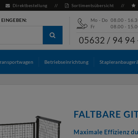
Direktbestellung
Sortimentsübersicht
 EINGEBEN:
Mo - Do
08.00 - 16.
Fr
08.00 - 15.
05632 / 94 94 
ransportwagen
Betriebseinrichtung
Stapleranbauger
FALTBARE G
Maximale Effizienz d