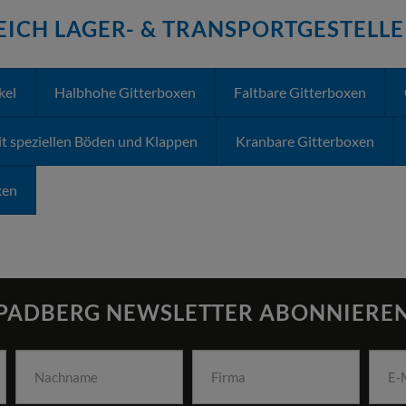
ICH LAGER- & TRANSPORTGESTELLE
kel
Halbhohe Gitterboxen
Faltbare Gitterboxen
is 80 % reduzieren. Das bedeutet, dass Sie auf dem Platz einer aufgebaut
t speziellen Böden und Klappen
Kranbare Gitterboxen
 im aufgebauten als auch im zusammengelegten Zustand sicher und stabil
xen
nstruiert und mit robusten Verriegelungen und verstärkten Scharniere ver
4fach stapelbar.
PADBERG NEWSLETTER ABONNIERE
erfarbe
lackieren. Dies ist besonders nützlich für die optische Kennzeic