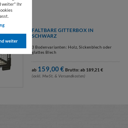
 weiter" Ihr
Cookies
asst.
ung
FALTBARE GITTERBOX IN
SCHWARZ
d weiter
3 Bodenvarianten: Holz, Sickenblech oder
glattes Blech
159,00
€
ab
Brutto: ab
189,21
€
(exkl. MwSt. & Versandkosten)