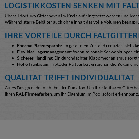
LOGISTIKKOSTEN SENKEN MIT FA
Überall dort, wo Gitterboxen im Kreislauf eingesetzt werden und leer 
Während starre Behälter auch ohne Inhalt das volle Volumen beanspr
IHRE VORTEILE DURCH FALTGITTE
Enorme Platzersparnis:
Im gefalteten Zustand reduziert sich d
Flexibles Lagermanagement:
Wenn saisonale Schwankungen eintre
Sicheres Handling:
Ein durchdachter Klappmechanismus sorgt fü
Hohe Traglasten:
Trotz der Faltbarkeit erreichen die Boxen eine
QUALITÄT TRIFFT INDIVIDUALITÄT
Gutes Design endet nicht bei der Funktion. Um Ihre faltbaren Gitterboxe
Ihren
RAL-Firmenfarben
, um Ihr Eigentum im Pool sofort erkennbar 
Für den Einsatz in rauen Umgebungen oder bei langer Lagerung im Fr
mechanischen Abrieb an den Klappgelenken.
Variabel ist auch die
Bodenauskleidung
: Neben der klassischen Holz-V
sinnvoll ist, hängt vom jeweiligen Einsatzgebiet ab.
FAQ - HÄUFIG GESTELLTE FRAGEN