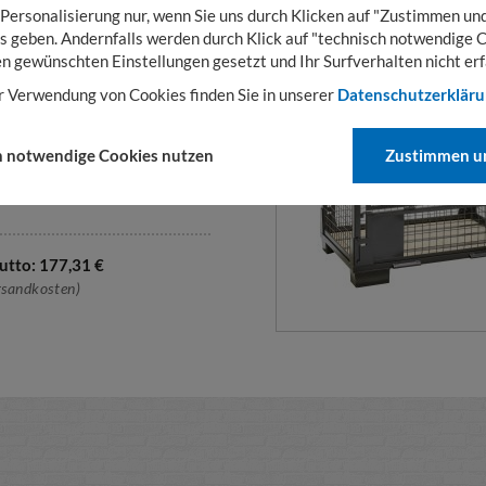
 Personalisierung nur, wenn Sie uns durch Klicken auf "Zustimmen und
s geben. Andernfalls werden durch Klick auf "technisch notwendige 
en gewünschten Einstellungen gesetzt und Ihr Surfverhalten nicht erf
r Verwendung von Cookies finden Sie in unserer
Datenschutzerklär
ITTERBOXEN 800 X
ÖHE 750 MM
h notwendige Cookies nutzen
Zustimmen un
sammenlegbar, eine Langseite
utto:
177,31
€
rsandkosten)