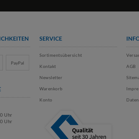
 Stahlblech oder Sickenblech ausgekleidet werden. Hier sollte vor dem K
?
ück ordern. Ab 13 Stück ist eine individuelle Frachkostenermittlung nöti
rem Lager? Nutzen Sie unsere Kompetenz aus 30 Jahren Erfahrung in der 
ICHKEITEN
SERVICE
INF
Sortimentsübersicht
Versa
PayPal
Kontakt
AGB
Newsletter
Sitem
E
Warenkorb
Impr
Konto
Daten
30 Uhr
00 Uhr