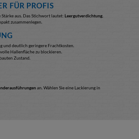
R FÜR PROFIS
 Stärke aus. Das Stichwort lautet:
Leergutverdichtung
.
ompakt zusammenlegen.
UNG
g und deutlich geringere Frachtkosten.
olle Hallenfläche zu blockieren.
ebauten Zustand.
nderausführungen
an. Wählen Sie eine Lackierung in
n erstklassigen Langzeitschutz gegen Korrosion und
elche individuelle Faltgitterbox für unsere Kunden