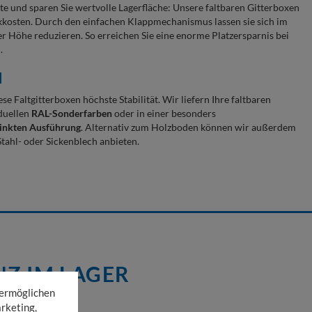
e und sparen Sie wertvolle Lagerfläche: Unsere faltbaren Gitterboxen
ikkosten. Durch den einfachen Klappmechanismus lassen sie sich im
r Höhe reduzieren. So erreichen Sie eine enorme Platzersparnis bei
.
l
se Faltgitterboxen höchste Stabilität. Wir liefern Ihre faltbaren
duellen
RAL-Sonderfarben
oder in einer besonders
zinkten Ausführung
. Alternativ zum Holzboden können wir außerdem
ahl- oder Sickenblech anbieten.
NZ IM LAGER
 ermöglichen
rketing,