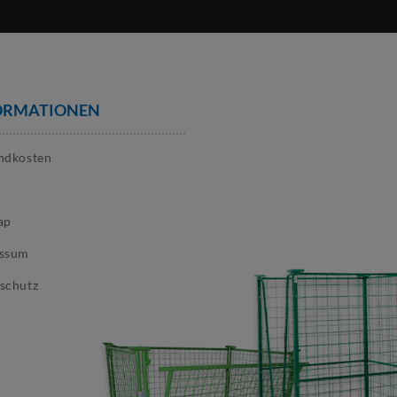
auf das Einsatzgebiet definiert werden.
g.
Ladungsträger-Industrie - wir beraten Sie gern!
ORMATIONEN
ndkosten
ap
essum
schutz