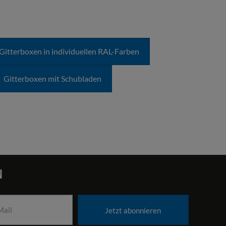
Gitterboxen in individuellen RAL-Farben
en Gitterbox bis zu fünf gefaltete Boxen stapeln
Gitterboxen mit Schubladen
 übereinander gestapelt werden können.
sehen.
N
hnung verschiedener Lagerbereiche oder zur
Jetzt abonnieren