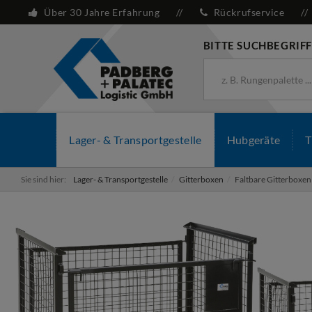
Über 30 Jahre Erfahrung
Rückrufservice
BITTE SUCHBEGRIFF
Lager- & Transportgestelle
Hubgeräte
T
Sie sind hier:
Lager- & Transportgestelle
Gitterboxen
Faltbare Gitterboxen