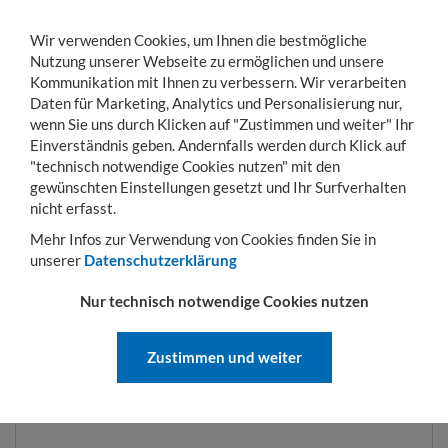
Wir verwenden Cookies, um Ihnen die bestmögliche
Nutzung unserer Webseite zu ermöglichen und unsere
Kommunikation mit Ihnen zu verbessern. Wir verarbeiten
Daten für Marketing, Analytics und Personalisierung nur,
wenn Sie uns durch Klicken auf "Zustimmen und weiter" Ihr
Einverständnis geben. Andernfalls werden durch Klick auf
KONTO
WARENKORB
MENÜ
Toggle
"technisch notwendige Cookies nutzen" mit den
navigation
gewünschten Einstellungen gesetzt und Ihr Surfverhalten
Sie sind hier:
Lager- & Transportgestelle
Stahlflachpaletten
Stahlflachpalette
nicht erfasst.
Mehr Infos zur Verwendung von Cookies finden Sie in
unserer
Datenschutzerklärung
STAHLFLACHPALETTE MIT ZWEI
Nur technisch notwendige Cookies nutzen
KUFEN NACH EUROMASS F
EUERVERZINKT
Zustimmen und weiter
ART.-NR.:
SP 12-08-01 2K fvz