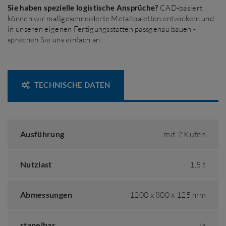
Sie haben spezielle logistische Ansprüche?
CAD-basiert
können wir maßgeschneiderte Metallpaletten entwickeln und
in unseren eigenen Fertigungsstätten passgenau bauen -
sprechen Sie uns einfach an.
TECHNISCHE DATEN
Ausführung
mit 2 Kufen
Nutzlast
1,5 t
Abmessungen
1200 x 800 x 125 mm
stapelbar
ja