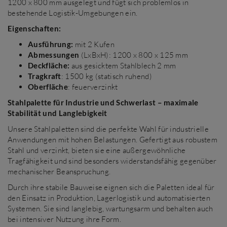
1200 x 800 mm ausgelegt und fügt sich problemlos in
bestehende Logistik-Umgebungen ein.
Eigenschaften:
Ausführung:
mit 2 Kufen
Abmessungen
(LxBxH): 1200 x 800 x 125 mm
Deckfläche:
aus gesicktem Stahlblech 2 mm
Tragkraft
: 1500 kg (statisch ruhend)
Oberfläche
: feuerverzinkt
Stahlpalette für Industrie und Schwerlast – maximale
Stabilität und Langlebigkeit
Unsere Stahlpaletten sind die perfekte Wahl für industrielle
Anwendungen mit hohen Belastungen. Gefertigt aus robustem
Stahl und verzinkt, bieten sie eine außergewöhnliche
Tragfähigkeit und sind besonders widerstandsfähig gegenüber
mechanischer Beanspruchung.
Durch ihre stabile Bauweise eignen sich die Paletten ideal für
den Einsatz in Produktion, Lagerlogistik und automatisierten
Systemen. Sie sind langlebig, wartungsarm und behalten auch
bei intensiver Nutzung ihre Form.