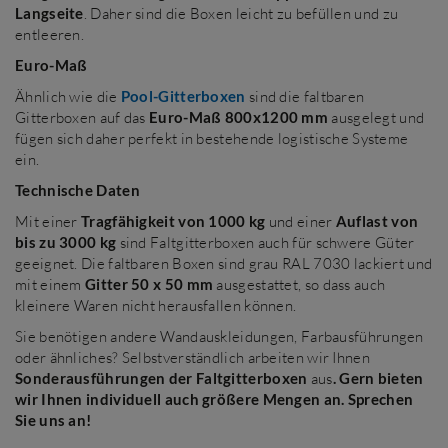
Langseite
. Daher sind die Boxen leicht zu befüllen und zu
entleeren.
Euro-Maß
Ähnlich wie die
Pool-Gitterboxen
sind die faltbaren
Gitterboxen auf das
Euro-Maß 800x1200 mm
ausgelegt und
fügen sich daher perfekt in bestehende logistische Systeme
ein.
Technische Daten
Mit einer
Tragfähigkeit von 1000 kg
und einer
Auflast von
bis zu 3000 kg
sind Faltgitterboxen auch für schwere Güter
geeignet. Die faltbaren Boxen sind grau RAL 7030 lackiert und
mit einem
Gitter 50 x 50 mm
ausgestattet, so dass auch
kleinere Waren nicht herausfallen können.
Sie benötigen andere Wandauskleidungen, Farbausführungen
oder ähnliches? Selbstverständlich arbeiten wir Ihnen
Sonderausführungen der Faltgitterboxen
aus
. Gern bieten
wir Ihnen individuell auch größere Mengen an. Sprechen
Sie uns an!