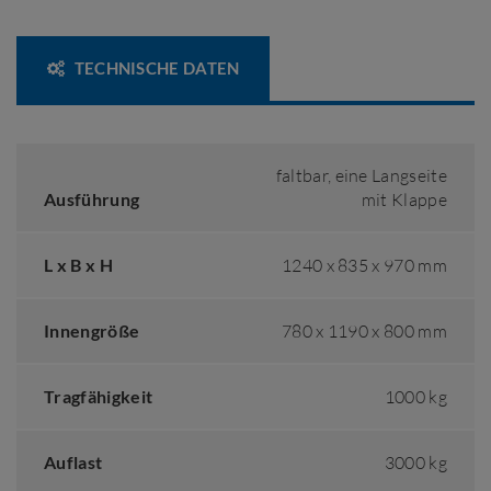
TECHNISCHE DATEN
faltbar, eine Langseite
Ausführung
mit Klappe
L x B x H
1240 x 835 x 970 mm
Innengröße
780 x 1190 x 800 mm
Tragfähigkeit
1000 kg
Auflast
3000 kg