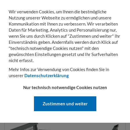
Wir verwenden Cookies, um Ihnen die bestmögliche
Nutzung unserer Webseite zu ermöglichen und unsere
Kommunikation mit Ihnen zu verbessern. Wir verarbeiten
Daten für Marketing, Analytics und Personalisierung nur,
wenn Sie uns durch Klicken auf "Zustimmen und weiter" Ihr
Einverständnis geben. Andernfalls werden durch Klick auf
KONTO
WARENKORB
MENÜ
Toggle
"technisch notwendige Cookies nutzen" mit den
navigation
gewünschten Einstellungen gesetzt und Ihr Surfverhalten
Sie sind hier:
Lager- & Transportgestelle
Gitterboxen
Faltbare Gitterboxen
nicht erfasst.
Mehr Infos zur Verwendung von Cookies finden Sie in
unserer
Datenschutzerklärung
FALTBARE GITTERBOXEN 800 X
Nur technisch notwendige Cookies nutzen
1200 NUTZHÖHE 750 MM
Zustimmen und weiter
ART.-NR.:
83-080-75 F1