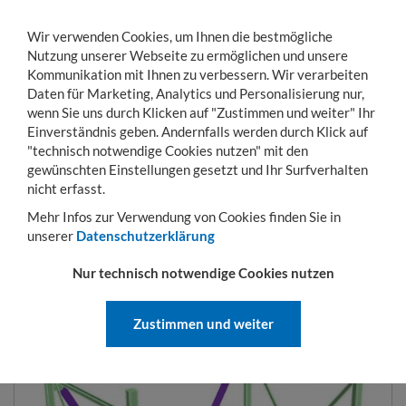
Wir verwenden Cookies, um Ihnen die bestmögliche
Nutzung unserer Webseite zu ermöglichen und unsere
Kommunikation mit Ihnen zu verbessern. Wir verarbeiten
Daten für Marketing, Analytics und Personalisierung nur,
wenn Sie uns durch Klicken auf "Zustimmen und weiter" Ihr
Einverständnis geben. Andernfalls werden durch Klick auf
KONTO
WARENKORB
MENÜ
Toggle
"technisch notwendige Cookies nutzen" mit den
navigation
gewünschten Einstellungen gesetzt und Ihr Surfverhalten
Sie sind hier:
Lager- & Transportgestelle
Rungenpaletten
Mobile Lagersystem
nicht erfasst.
Mehr Infos zur Verwendung von Cookies finden Sie in
unserer
Datenschutzerklärung
MOBILE LAGERSYSTEME
Nur technisch notwendige Cookies nutzen
ART.-NR.:
06-MOB
Zustimmen und weiter