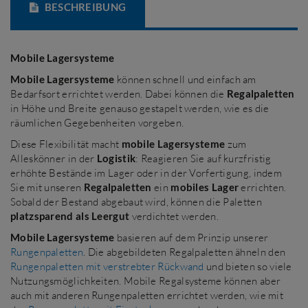
BESCHREIBUNG
Mobile Lagersysteme
Mobile Lagersysteme
können schnell und einfach am
Bedarfsort errichtet werden. Dabei können die
Regalpaletten
in Höhe und Breite genauso gestapelt werden, wie es die
räumlichen Gegebenheiten vorgeben.
Diese Flexibilität macht
mobile Lagersysteme
zum
Alleskönner in der
Logistik
: Reagieren Sie auf kurzfristig
erhöhte Bestände im Lager oder in der Vorfertigung, indem
Sie mit unseren
Regalpaletten
ein
mobiles Lager
errichten.
Sobald der Bestand abgebaut wird, können die Paletten
platzsparend als Leergut
verdichtet werden.
Mobile Lagersysteme
basieren auf dem Prinzip unserer
Rungenpaletten
. Die abgebildeten Regalpaletten ähneln den
Rungenpaletten mit verstrebter Rückwand
und bieten so viele
Nutzungsmöglichkeiten. Mobile Regalsysteme können aber
auch mit anderen Rungenpaletten errichtet werden, wie mit