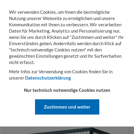
Wir verwenden Cookies, um Ihnen die bestmögliche
Nutzung unserer Webseite zu ermöglichen und unsere
Kommunikation mit Ihnen zu verbessern. Wir verarbeiten
Daten für Marketing, Analytics und Personalisierung nur,
wenn Sie uns durch Klicken auf "Zustimmen und weiter" Ihr
Einverständnis geben. Andernfalls werden durch Klick auf
KONTO
WARENKORB
MENÜ
Toggle
"technisch notwendige Cookies nutzen" mit den
navigation
gewünschten Einstellungen gesetzt und Ihr Surfverhalten
Sie sind hier:
Lager- & Transportgestelle
Gitterboxen
Halbhohe Gitterboxen
nicht erfasst.
Mehr Infos zur Verwendung von Cookies finden Sie in
unserer
Datenschutzerklärung
HALBHOHE GITTERBOX OHNE
Nur technisch notwendige Cookies nutzen
KLAPPE
Zustimmen und weiter