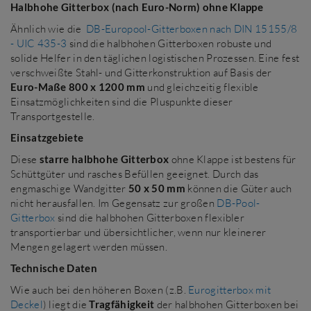
Halbhohe Gitterbox (nach Euro-Norm) ohne Klappe
Ähnlich wie die
DB-Europool-Gitterboxen nach DIN 15155/8
- UIC 435-3
sind die halbhohen Gitterboxen robuste und
solide Helfer in den täglichen logistischen Prozessen. Eine fest
verschweißte Stahl- und Gitterkonstruktion auf Basis der
Euro-Maße 800 x 1200 mm
und gleichzeitig flexible
Einsatzmöglichkeiten sind die Pluspunkte dieser
Transportgestelle.
Einsatzgebiete
Diese
starre halbhohe Gitterbox
ohne Klappe ist bestens für
Schüttgüter und rasches Befüllen geeignet. Durch das
engmaschige Wandgitter
50 x 50 mm
können die Güter auch
nicht herausfallen. Im Gegensatz zur großen
DB-Pool-
Gitterbox
sind die halbhohen Gitterboxen flexibler
transportierbar und übersichtlicher, wenn nur kleinerer
Mengen gelagert werden müssen.
Technische Daten
Wie auch bei den höheren Boxen (z.B.
Eurogitterbox mit
Deckel
) liegt die
Tragfähigkeit
der halbhohen Gitterboxen bei