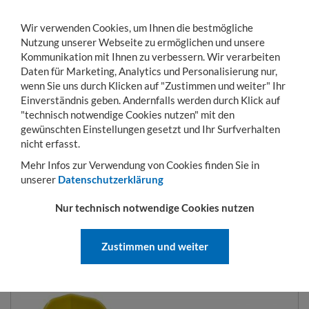
Wir verwenden Cookies, um Ihnen die bestmögliche
Nutzung unserer Webseite zu ermöglichen und unsere
Kommunikation mit Ihnen zu verbessern. Wir verarbeiten
Daten für Marketing, Analytics und Personalisierung nur,
wenn Sie uns durch Klicken auf "Zustimmen und weiter" Ihr
Einverständnis geben. Andernfalls werden durch Klick auf
KONTO
WARENKORB
MENÜ
Toggle
"technisch notwendige Cookies nutzen" mit den
navigation
gewünschten Einstellungen gesetzt und Ihr Surfverhalten
Sie sind hier:
Lager- & Transportgestelle
Palettenrahmen
Zubehör für Holzau
nicht erfasst.
Mehr Infos zur Verwendung von Cookies finden Sie in
unserer
Datenschutzerklärung
ZUBEHÖR FÜR
Nur technisch notwendige Cookies nutzen
HOLZAUFSATZRAHMEN
Zustimmen und weiter