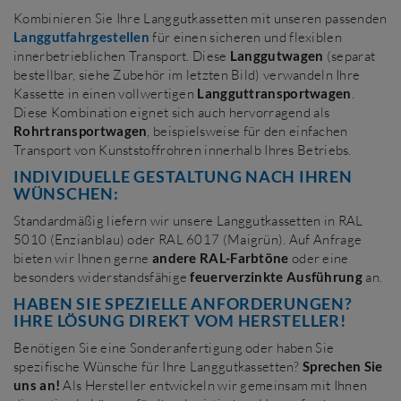
Kombinieren Sie Ihre Langgutkassetten mit unseren passenden
Langgutfahrgestellen
für einen sicheren und flexiblen
innerbetrieblichen Transport. Diese
Langgutwagen
(separat
bestellbar, siehe Zubehör im letzten Bild) verwandeln Ihre
Kassette in einen vollwertigen
Langguttransportwagen
.
Diese Kombination eignet sich auch hervorragend als
Rohrtransportwagen
, beispielsweise für den einfachen
Transport von Kunststoffrohren innerhalb Ihres Betriebs.
INDIVIDUELLE GESTALTUNG NACH IHREN
WÜNSCHEN:
Standardmäßig liefern wir unsere Langgutkassetten in RAL
5010 (Enzianblau) oder RAL 6017 (Maigrün). Auf Anfrage
bieten wir Ihnen gerne
andere RAL-Farbtöne
oder eine
besonders widerstandsfähige
feuerverzinkte Ausführung
an.
HABEN SIE SPEZIELLE ANFORDERUNGEN?
IHRE LÖSUNG DIREKT VOM HERSTELLER!
Benötigen Sie eine Sonderanfertigung oder haben Sie
spezifische Wünsche für Ihre Langgutkassetten?
Sprechen Sie
uns an!
Als Hersteller entwickeln wir gemeinsam mit Ihnen