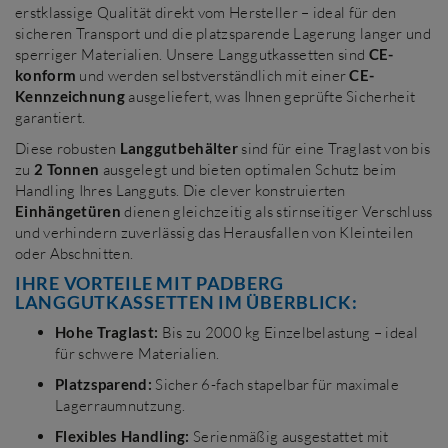
erstklassige Qualität direkt vom Hersteller – ideal für den
sicheren Transport und die platzsparende Lagerung langer und
sperriger Materialien. Unsere Langgutkassetten sind
CE-
konform
und werden selbstverständlich mit einer
CE-
Kennzeichnung
ausgeliefert, was Ihnen geprüfte Sicherheit
garantiert.
Diese robusten
Langgutbehälter
sind für eine Traglast von bis
zu
2 Tonnen
ausgelegt und bieten optimalen Schutz beim
Handling Ihres Langguts. Die clever konstruierten
Einhängetüren
dienen gleichzeitig als stirnseitiger Verschluss
und verhindern zuverlässig das Herausfallen von Kleinteilen
oder Abschnitten.
IHRE VORTEILE MIT PADBERG
LANGGUTKASSETTEN IM ÜBERBLICK:
Hohe Traglast:
Bis zu 2000 kg Einzelbelastung – ideal
für schwere Materialien.
Platzsparend:
Sicher 6-fach stapelbar für maximale
Lagerraumnutzung.
Flexibles Handling:
Serienmäßig ausgestattet mit