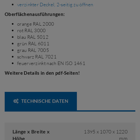
verzinkter Deckel, 2-seitig zu öffnen
Oberflächenausführungen:
orange RAL 2000
rot RAL 3000
blau RAL 5012
grün RAL 6011
grau RAL 7005
schwarz RAL 7021
feuerverzinkt nach EN ISO 1461
Weitere Details in den pdf-Seiten!
TECHNISCHE DATEN
Länge x Breite x
1395 x 1070 x 1220
Höhe
mm