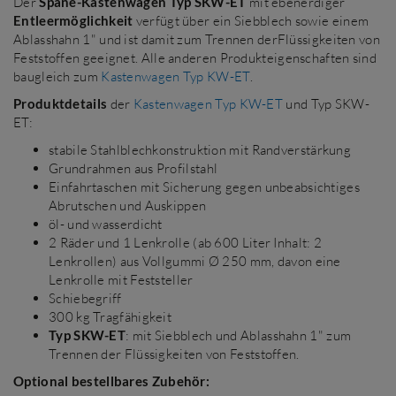
Der
Späne-Kastenwagen Typ SKW-ET
mit ebenerdiger
Entleermöglichkeit
verfügt über ein Siebblech sowie einem
Ablasshahn 1" und ist damit zum Trennen derFlüssigkeiten von
Feststoffen geeignet. Alle anderen Produkteigenschaften sind
baugleich zum
Kastenwagen Typ KW-ET
.
Produktdetails
der
Kastenwagen Typ KW-ET
und Typ SKW-
ET:
stabile Stahlblechkonstruktion mit Randverstärkung
Grundrahmen aus Profilstahl
Einfahrtaschen mit Sicherung gegen unbeabsichtiges
Abrutschen und Auskippen
öl- und wasserdicht
2 Räder und 1 Lenkrolle (ab 600 Liter Inhalt: 2
Lenkrollen) aus Vollgummi Ø 250 mm, davon eine
Lenkrolle mit Feststeller
Schiebegriff
300 kg Tragfähigkeit
Typ SKW-ET
: mit Siebblech und Ablasshahn 1" zum
Trennen der Flüssigkeiten von Feststoffen.
Optional bestellbares Zubehör: