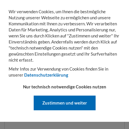
Wir verwenden Cookies, um Ihnen die bestmögliche
Nutzung unserer Webseite zu ermöglichen und unsere
Kommunikation mit Ihnen zu verbessern. Wir verarbeiten
Daten für Marketing, Analytics und Personalisierung nur,
wenn Sie uns durch Klicken auf "Zustimmen und weiter" Ihr
Einverständnis geben. Andernfalls werden durch Klick auf
KONTO
WARENKORB
MENÜ
Toggle
"technisch notwendige Cookies nutzen" mit den
navigation
gewünschten Einstellungen gesetzt und Ihr Surfverhalten
Sie sind hier:
Hubgeräte
Sammelbehälter
Kastenwagen Typ SKW-ET 600 l | 1
nicht erfasst.
Mehr Infos zur Verwendung von Cookies finden Sie in
unserer
Datenschutzerklärung
KASTENWAGEN TYP SKW-ET 600
Nur technisch notwendige Cookies nutzen
L | 1395 X 1070 X 1220 MM | RAL
7021
Zustimmen und weiter
ART.-NR.:
SKW-ET-600-7021