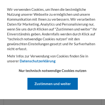
Wir verwenden Cookies, um Ihnen die bestmögliche
Nutzung unserer Webseite zu ermöglichen und unsere
Kommunikation mit Ihnen zu verbessern. Wir verarbeiten
Daten für Marketing, Analytics und Personalisierung nur,
wenn Sie uns durch Klicken auf "Zustimmen und weiter" Ihr
Einverständnis geben. Andernfalls werden durch Klick auf
KONTO
WARENKORB
MENÜ
Toggle
"technisch notwendige Cookies nutzen" mit den
navigation
gewünschten Einstellungen gesetzt und Ihr Surfverhalten
Sie sind hier:
Hubgeräte
Sammelbehälter
Kastenwagen Typ SKW-ET 250 l | 1
nicht erfasst.
Mehr Infos zur Verwendung von Cookies finden Sie in
unserer
Datenschutzerklärung
KASTENWAGEN TYP SKW-ET 250
Nur technisch notwendige Cookies nutzen
L | 1115 X 820 X 990 MM | RAL
6011
Zustimmen und weiter
ART.-NR.:
SKW-ET-250-6011