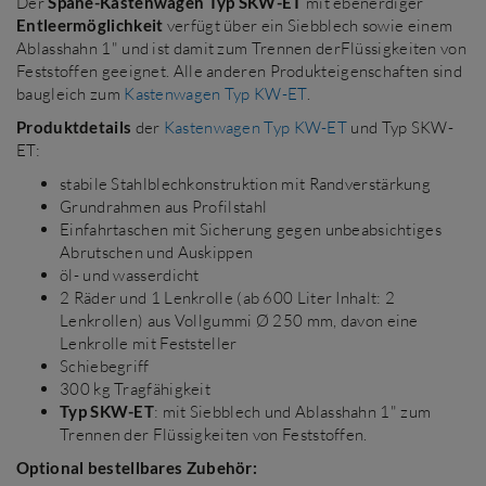
Der
Späne-Kastenwagen Typ SKW-ET
mit ebenerdiger
Entleermöglichkeit
verfügt über ein Siebblech sowie einem
Ablasshahn 1" und ist damit zum Trennen derFlüssigkeiten von
Feststoffen geeignet. Alle anderen Produkteigenschaften sind
baugleich zum
Kastenwagen Typ KW-ET
.
Produktdetails
der
Kastenwagen Typ KW-ET
und Typ SKW-
ET:
stabile Stahlblechkonstruktion mit Randverstärkung
Grundrahmen aus Profilstahl
Einfahrtaschen mit Sicherung gegen unbeabsichtiges
Abrutschen und Auskippen
öl- und wasserdicht
2 Räder und 1 Lenkrolle (ab 600 Liter Inhalt: 2
Lenkrollen) aus Vollgummi Ø 250 mm, davon eine
Lenkrolle mit Feststeller
Schiebegriff
300 kg Tragfähigkeit
Typ SKW-ET
: mit Siebblech und Ablasshahn 1" zum
Trennen der Flüssigkeiten von Feststoffen.
Optional bestellbares Zubehör: