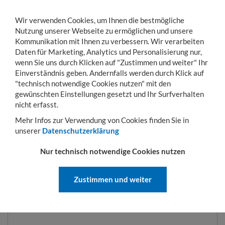
Wir verwenden Cookies, um Ihnen die bestmögliche
Nutzung unserer Webseite zu ermöglichen und unsere
Kommunikation mit Ihnen zu verbessern. Wir verarbeiten
Daten für Marketing, Analytics und Personalisierung nur,
wenn Sie uns durch Klicken auf "Zustimmen und weiter" Ihr
Einverständnis geben. Andernfalls werden durch Klick auf
KONTO
WARENKORB
MENÜ
Toggle
"technisch notwendige Cookies nutzen" mit den
navigation
gewünschten Einstellungen gesetzt und Ihr Surfverhalten
Sie sind hier:
Hubgeräte
Sammelbehälter
Kastenwagen Typ SKW-ET 600 l | 13
nicht erfasst.
Mehr Infos zur Verwendung von Cookies finden Sie in
unserer
Datenschutzerklärung
KASTENWAGEN TYP SKW-ET 600
Nur technisch notwendige Cookies nutzen
L | 1395 X 1070 X 1220 MM |
FEUERVERZINKT
Zustimmen und weiter
ART.-NR.:
SKW-ET 600-FV