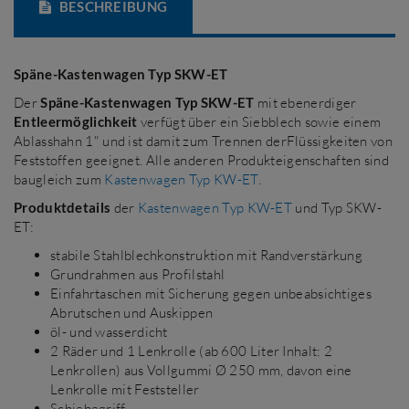
BESCHREIBUNG
Späne-Kastenwagen Typ SKW-ET
Der
Späne-Kastenwagen Typ SKW-ET
mit ebenerdiger
Entleermöglichkeit
verfügt über ein Siebblech sowie einem
Ablasshahn 1" und ist damit zum Trennen derFlüssigkeiten von
Feststoffen geeignet. Alle anderen Produkteigenschaften sind
baugleich zum
Kastenwagen Typ KW-ET
.
Produktdetails
der
Kastenwagen Typ KW-ET
und Typ SKW-
ET:
stabile Stahlblechkonstruktion mit Randverstärkung
Grundrahmen aus Profilstahl
Einfahrtaschen mit Sicherung gegen unbeabsichtiges
Abrutschen und Auskippen
öl- und wasserdicht
2 Räder und 1 Lenkrolle (ab 600 Liter Inhalt: 2
Lenkrollen) aus Vollgummi Ø 250 mm, davon eine
Lenkrolle mit Feststeller
Schiebegriff