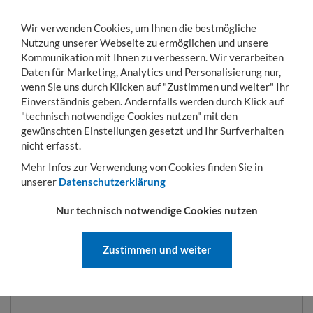
Wir verwenden Cookies, um Ihnen die bestmögliche
Nutzung unserer Webseite zu ermöglichen und unsere
Kommunikation mit Ihnen zu verbessern. Wir verarbeiten
Daten für Marketing, Analytics und Personalisierung nur,
wenn Sie uns durch Klicken auf "Zustimmen und weiter" Ihr
Einverständnis geben. Andernfalls werden durch Klick auf
KONTO
WARENKORB
MENÜ
Toggle
"technisch notwendige Cookies nutzen" mit den
navigation
gewünschten Einstellungen gesetzt und Ihr Surfverhalten
Sie sind hier:
Hubgeräte
Sammelbehälter
Kastenwagen Typ SKW-ET 1000 l | 
nicht erfasst.
Mehr Infos zur Verwendung von Cookies finden Sie in
unserer
Datenschutzerklärung
KASTENWAGEN TYP SKW-ET
Nur technisch notwendige Cookies nutzen
1000 L | 1420 X 1340 X 1290 MM
| RAL 3000
Zustimmen und weiter
ART.-NR.:
SKW-ET 1000-3000