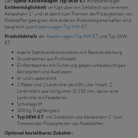
Der
Späne-Kastenwagen Typ SKW-ET
mit ebenerdiger
Entleermöglichkeit
verfügt über ein Siebblech sowie einem
Ablasshahn 1" und ist damit zum Trennen derFlüssigkeiten von
Feststoffen geeignet. Alle anderen Produkteigenschaften sind
baugleich zum
Kastenwagen Typ KW-ET
.
Produktdetails
der
Kastenwagen Typ KW-ET
und Typ SKW-
ET:
stabile Stahlblechkonstruktion mit Randverstärkung
Grundrahmen aus Profilstahl
Einfahrtaschen mit Sicherung gegen unbeabsichtiges
Abrutschen und Auskippen
öl- und wasserdicht
2 Räder und 1 Lenkrolle (ab 600 Liter Inhalt: 2
Lenkrollen) aus Vollgummi Ø 250 mm, davon eine
Lenkrolle mit Feststeller
Schiebegriff
300 kg Tragfähigkeit
Typ SKW-ET
: mit Siebblech und Ablasshahn 1" zum
Trennen der Flüssigkeiten von Feststoffen.
Optional bestellbares Zubehör: