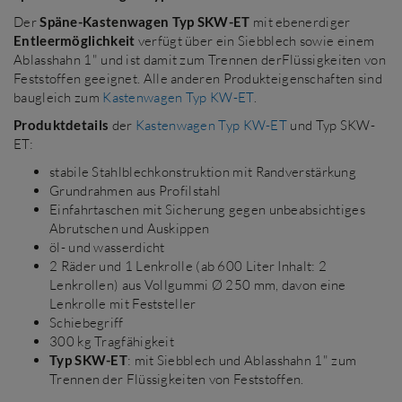
Der
Späne-Kastenwagen Typ SKW-ET
mit ebenerdiger
Entleermöglichkeit
verfügt über ein Siebblech sowie einem
Ablasshahn 1" und ist damit zum Trennen derFlüssigkeiten von
Feststoffen geeignet. Alle anderen Produkteigenschaften sind
baugleich zum
Kastenwagen Typ KW-ET
.
Produktdetails
der
Kastenwagen Typ KW-ET
und Typ SKW-
ET:
stabile Stahlblechkonstruktion mit Randverstärkung
Grundrahmen aus Profilstahl
Einfahrtaschen mit Sicherung gegen unbeabsichtiges
Abrutschen und Auskippen
öl- und wasserdicht
2 Räder und 1 Lenkrolle (ab 600 Liter Inhalt: 2
Lenkrollen) aus Vollgummi Ø 250 mm, davon eine
Lenkrolle mit Feststeller
Schiebegriff
300 kg Tragfähigkeit
Typ SKW-ET
: mit Siebblech und Ablasshahn 1" zum
Trennen der Flüssigkeiten von Feststoffen.