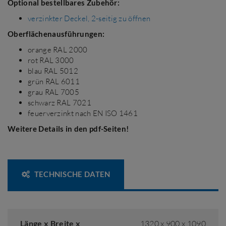
Optional bestellbares Zubehör:
verzinkter Deckel, 2-seitig zu öffnen
Oberflächenausführungen:
orange RAL 2000
rot RAL 3000
blau RAL 5012
grün RAL 6011
grau RAL 7005
schwarz RAL 7021
feuerverzinkt nach EN ISO 1461
Weitere Details in den pdf-Seiten!
TECHNISCHE DATEN
Länge x Breite x
1320 x 900 x 1090