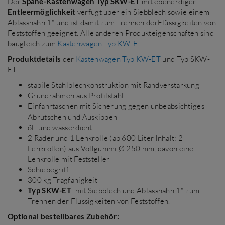
Der
Späne-Kastenwagen Typ SKW-ET
mit ebenerdiger
Entleermöglichkeit
verfügt über ein Siebblech sowie einem
Ablasshahn 1" und ist damit zum Trennen derFlüssigkeiten von
Feststoffen geeignet. Alle anderen Produkteigenschaften sind
baugleich zum
Kastenwagen Typ KW-ET
.
Produktdetails
der
Kastenwagen Typ KW-ET
und Typ SKW-
ET:
stabile Stahlblechkonstruktion mit Randverstärkung
Grundrahmen aus Profilstahl
Einfahrtaschen mit Sicherung gegen unbeabsichtiges
Abrutschen und Auskippen
öl- und wasserdicht
2 Räder und 1 Lenkrolle (ab 600 Liter Inhalt: 2
Lenkrollen) aus Vollgummi Ø 250 mm, davon eine
Lenkrolle mit Feststeller
Schiebegriff
300 kg Tragfähigkeit
Typ SKW-ET
: mit Siebblech und Ablasshahn 1" zum
Trennen der Flüssigkeiten von Feststoffen.
Optional bestellbares Zubehör: