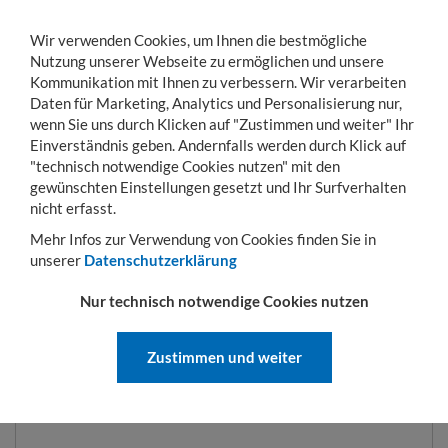
Wir verwenden Cookies, um Ihnen die bestmögliche
Nutzung unserer Webseite zu ermöglichen und unsere
Kommunikation mit Ihnen zu verbessern. Wir verarbeiten
Daten für Marketing, Analytics und Personalisierung nur,
wenn Sie uns durch Klicken auf "Zustimmen und weiter" Ihr
Einverständnis geben. Andernfalls werden durch Klick auf
KONTO
WARENKORB
MENÜ
Toggle
"technisch notwendige Cookies nutzen" mit den
navigation
gewünschten Einstellungen gesetzt und Ihr Surfverhalten
Sie sind hier:
Hubgeräte
Sammelbehälter
Kastenwagen Typ SKW-ET 250 l | 1
nicht erfasst.
Mehr Infos zur Verwendung von Cookies finden Sie in
unserer
Datenschutzerklärung
KASTENWAGEN TYP SKW-ET 250
Nur technisch notwendige Cookies nutzen
L | 1115 X 820 X 990 MM | RAL
3000
Zustimmen und weiter
ART.-NR.:
SKW-ET 250-3000