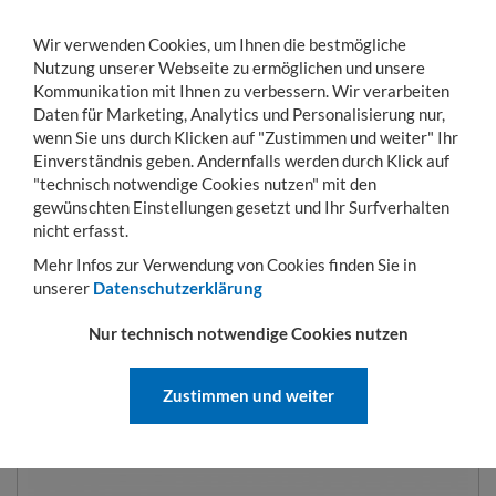
Wir verwenden Cookies, um Ihnen die bestmögliche
Nutzung unserer Webseite zu ermöglichen und unsere
Kommunikation mit Ihnen zu verbessern. Wir verarbeiten
Daten für Marketing, Analytics und Personalisierung nur,
wenn Sie uns durch Klicken auf "Zustimmen und weiter" Ihr
Einverständnis geben. Andernfalls werden durch Klick auf
KONTO
WARENKORB
MENÜ
Toggle
"technisch notwendige Cookies nutzen" mit den
navigation
gewünschten Einstellungen gesetzt und Ihr Surfverhalten
Sie sind hier:
Transportwagen
Fahrgestelle und Rollplatten
Transportroller 8
nicht erfasst.
Mehr Infos zur Verwendung von Cookies finden Sie in
unserer
Datenschutzerklärung
TRANSPORTROLLER 810 X 1210
Nur technisch notwendige Cookies nutzen
MM, AUS KUNSTSTOFFECKE UND
STAHLPROFIL
Zustimmen und weiter
ART.-NR.:
M8101210S3020BLB7