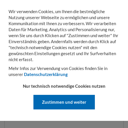
Wir verwenden Cookies, um Ihnen die bestmögliche
Nutzung unserer Webseite zu ermöglichen und unsere
Kommunikation mit Ihnen zu verbessern. Wir verarbeiten
Daten für Marketing, Analytics und Personalisierung nur,
wenn Sie uns durch Klicken auf "Zustimmen und weiter" Ihr
Einverständnis geben. Andernfalls werden durch Klick auf
KONTO
WARENKORB
MENÜ
Toggle
"technisch notwendige Cookies nutzen" mit den
navigation
gewünschten Einstellungen gesetzt und Ihr Surfverhalten
Sie sind hier:
Transportwagen
Fahrgestelle und Rollplatten
Möbelroller 600 
nicht erfasst.
Mehr Infos zur Verwendung von Cookies finden Sie in
unserer
Datenschutzerklärung
MÖBELROLLER 600 X 300 MM,
Nur technisch notwendige Cookies nutzen
MIT VOLLGUMMIROLLEN, HÖHE:
120 MM
Zustimmen und weiter
ART.-NR.:
MR60030075G