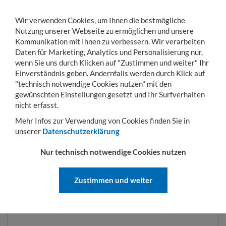
Wir verwenden Cookies, um Ihnen die bestmögliche
Nutzung unserer Webseite zu ermöglichen und unsere
Kommunikation mit Ihnen zu verbessern. Wir verarbeiten
Daten für Marketing, Analytics und Personalisierung nur,
wenn Sie uns durch Klicken auf "Zustimmen und weiter" Ihr
Einverständnis geben. Andernfalls werden durch Klick auf
KONTO
WARENKORB
MENÜ
Toggle
"technisch notwendige Cookies nutzen" mit den
navigation
gewünschten Einstellungen gesetzt und Ihr Surfverhalten
Sie sind hier:
Transportwagen
Fahrgestelle und Rollplatten
Möbelroller 800 
nicht erfasst.
Mehr Infos zur Verwendung von Cookies finden Sie in
unserer
Datenschutzerklärung
MÖBELROLLER 800 X 600 MM,
Nur technisch notwendige Cookies nutzen
MIT VOLLGUMMIROLLEN
Zustimmen und weiter
ART.-NR.:
MR800600125G