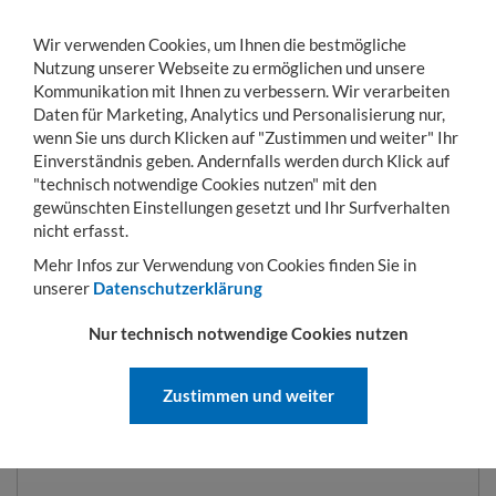
Wir verwenden Cookies, um Ihnen die bestmögliche
Nutzung unserer Webseite zu ermöglichen und unsere
Kommunikation mit Ihnen zu verbessern. Wir verarbeiten
Daten für Marketing, Analytics und Personalisierung nur,
wenn Sie uns durch Klicken auf "Zustimmen und weiter" Ihr
Einverständnis geben. Andernfalls werden durch Klick auf
KONTO
WARENKORB
MENÜ
Toggle
"technisch notwendige Cookies nutzen" mit den
navigation
gewünschten Einstellungen gesetzt und Ihr Surfverhalten
Sie sind hier:
Transportwagen
Fahrgestelle und Rollplatten
Möbelroller 600 
nicht erfasst.
Mehr Infos zur Verwendung von Cookies finden Sie in
unserer
Datenschutzerklärung
MÖBELROLLER 600 X 350 MM,
Nur technisch notwendige Cookies nutzen
MIT POLYPROPYLENROLLEN
Zustimmen und weiter
ART.-NR.:
MR600350100P