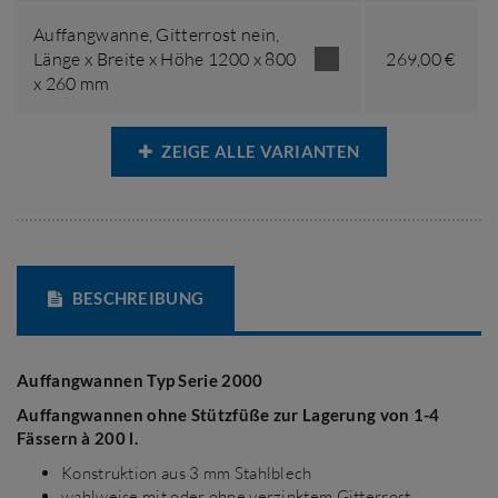
Auffangwanne,
Gitterrost nein
,
Länge x Breite x Höhe 1200 x 800
269,00 €
x 260 mm
ZEIGE ALLE VARIANTEN
BESCHREIBUNG
Auffangwannen Typ Serie 2000
Auffangwannen ohne Stützfüße zur Lagerung von 1-4
Fässern à 200 l.
Konstruktion aus 3 mm Stahlblech
wahlweise mit oder ohne verzinktem Gitterrost