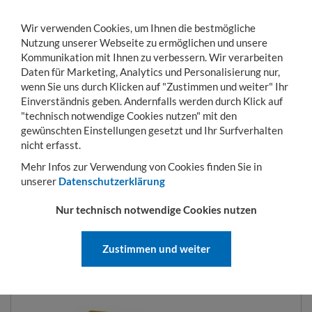
Wir verwenden Cookies, um Ihnen die bestmögliche
Nutzung unserer Webseite zu ermöglichen und unsere
Kommunikation mit Ihnen zu verbessern. Wir verarbeiten
Daten für Marketing, Analytics und Personalisierung nur,
wenn Sie uns durch Klicken auf "Zustimmen und weiter" Ihr
Einverständnis geben. Andernfalls werden durch Klick auf
KONTO
WARENKORB
MENÜ
Toggle
"technisch notwendige Cookies nutzen" mit den
navigation
gewünschten Einstellungen gesetzt und Ihr Surfverhalten
Sie sind hier:
Umwelt
Auffangwannen für Gefahrgut
Auffangwannen ohne St
nicht erfasst.
Mehr Infos zur Verwendung von Cookies finden Sie in
unserer
Datenschutzerklärung
AUFFANGWANNEN OHNE
Nur technisch notwendige Cookies nutzen
STÜTZFÜSSE
Zustimmen und weiter