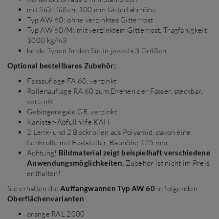
mit Stützfüßen, 100 mm Unterfahrhöhe
Typ AW 60: ohne verzinktes Gitterrost
Typ AW 60/M: mit verzinktem Gitterrost, Tragfähigkeit
1000 kg/m3
beide Typen finden Sie in jeweils 3 Größen
Optional bestellbares Zubehör:
Fassauflage FA 60, verzinkt
Rollenauflage RA 60 zum Drehen der Fässer, steckbar,
verzinkt
Gebingeregale GR, verzinkt
Kanister-Abfüllhilfe KAH
2 Lenk- und 2 Bockrollen aus Polyamid, davon eine
Lenkrolle mit Feststeller, Bauhöhe 125 mm
Achtung!
Bildmaterial zeigt beispielhaft verschiedene
Anwendungsmöglichkeiten.
Zubehör ist nicht im Preis
enthalten!
Sie erhalten die
Auffangwannen Typ AW 60
in folgenden
Oberflächenvarianten
:
orange RAL 2000