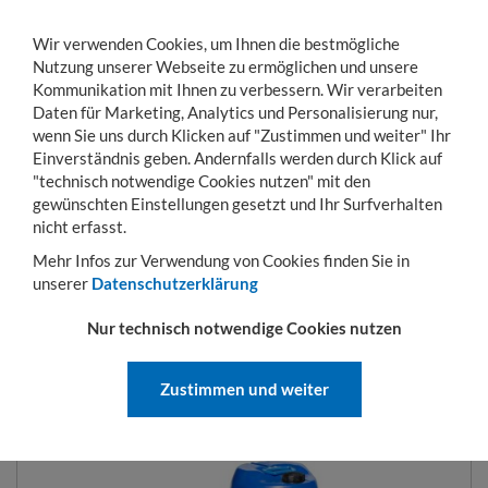
Wir verwenden Cookies, um Ihnen die bestmögliche
Nutzung unserer Webseite zu ermöglichen und unsere
Kommunikation mit Ihnen zu verbessern. Wir verarbeiten
Daten für Marketing, Analytics und Personalisierung nur,
wenn Sie uns durch Klicken auf "Zustimmen und weiter" Ihr
Einverständnis geben. Andernfalls werden durch Klick auf
KONTO
WARENKORB
MENÜ
Toggle
"technisch notwendige Cookies nutzen" mit den
navigation
gewünschten Einstellungen gesetzt und Ihr Surfverhalten
Sie sind hier:
Umwelt
Auffangwannen für Gefahrgut
Auffangwannen für 60-l
nicht erfasst.
Mehr Infos zur Verwendung von Cookies finden Sie in
unserer
Datenschutzerklärung
AUFFANGWANNEN FÜR 60-L-
Nur technisch notwendige Cookies nutzen
FÄSSER
Zustimmen und weiter