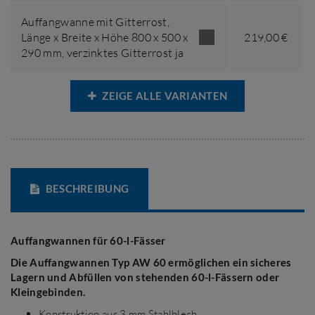
Auffangwanne mit Gitterrost,
Länge x Breite x Höhe 800 x 500 x
219,00 €
290 mm
,
verzinktes Gitterrost ja
ZEIGE ALLE VARIANTEN
BESCHREIBUNG
Auffangwannen für 60-l-Fässer
Die Auffangwannen Typ AW 60 ermöglichen ein sicheres
Lagern und Abfüllen von stehenden 60-l-Fässern oder
Kleingebinden.
Konstruktion aus 3 mm Stahlblech