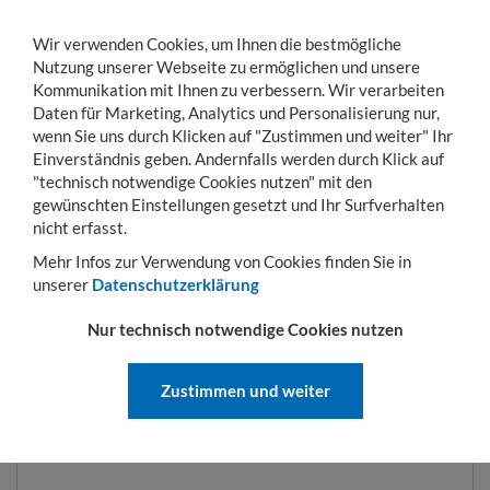
Wir verwenden Cookies, um Ihnen die bestmögliche
Nutzung unserer Webseite zu ermöglichen und unsere
Kommunikation mit Ihnen zu verbessern. Wir verarbeiten
Daten für Marketing, Analytics und Personalisierung nur,
wenn Sie uns durch Klicken auf "Zustimmen und weiter" Ihr
Einverständnis geben. Andernfalls werden durch Klick auf
KONTO
WARENKORB
MENÜ
Toggle
"technisch notwendige Cookies nutzen" mit den
navigation
gewünschten Einstellungen gesetzt und Ihr Surfverhalten
Sie sind hier:
Umwelt
Auffangwannen für Gefahrgut
Auffangwannen aus GF
nicht erfasst.
Mehr Infos zur Verwendung von Cookies finden Sie in
unserer
Datenschutzerklärung
AUFFANGWANNEN AUS GFK
Nur technisch notwendige Cookies nutzen
Zustimmen und weiter