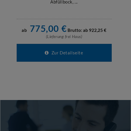
Abfüllbock, ...
775,00
€
ab
Brutto: ab
922,25
€
(Lieferung frei Haus)
Zur Detailseite