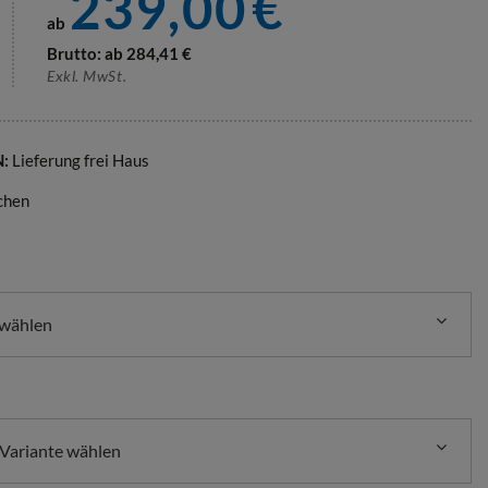
239,00
€
ab
Brutto: ab
284,41
€
Exkl. MwSt.
N:
Lieferung frei Haus
chen
 wählen
 Variante wählen