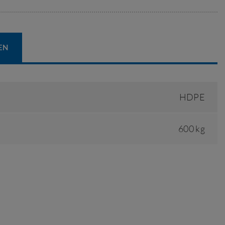
EN
HDPE
600 kg