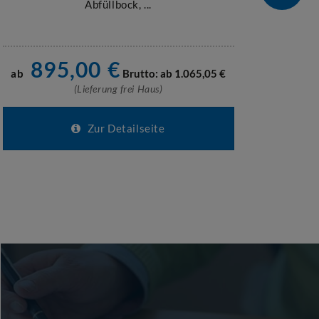
Abfüllbock, ...
für 1
895,00
€
ab
Brutto: ab
1.065,05
€
(Lieferung frei Haus)
Zur Detailseite