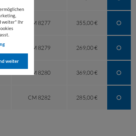
 ermöglichen
rketing,
 weiter" Ihr
CM 8277
355,00 €
Cookies
asst.
ung
CM 8279
269,00 €
d weiter
CM 8280
369,00 €
CM 8282
285,00 €