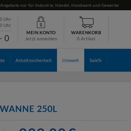
Angebote nur für Industrie, Handel, Handwerk und Gewerbe
30 Uhr
00 Uhr
MEIN KONTO
WARENKORB
- 0
Jetzt anmelden
0 Artikel
äte
Arbeitssicherheit
Umwelt
Sale%
WANNE 250L