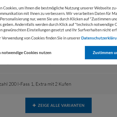
 Cookies, um Ihnen die bestmögliche Nutzung unserer Webseite zu
mmunikation mit Ihnen zu verbessern. Wir verarbeiten Daten für Ma
 Personalisierung nur, wenn Sie uns durch Klicken auf "Zustimmen und
rost
,
Anzahl 200 l-Fass 2
,
Extra ohne
s geben. Andernfalls werden durch Klick auf "technisch notwendige 
en gewünschten Einstellungen gesetzt und Ihr Surfverhalten nicht erf
r Verwendung von Cookies finden Sie in unserer
Datenschutzerklär
ahl 200 l-Fass 1
,
Extra mit 4 Füßen
h notwendige Cookies nutzen
Zustimmen un
rost
,
Anzahl 200 l-Fass 2
,
Extra mit 4 Füßen
ahl 200 l-Fass 1
,
Extra mit 2 Kufen
ZEIGE ALLE VARIANTEN