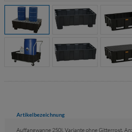
Artikelbezeichnung
Auffangwanne 250l,
Variante ohne Gitterrost
,
Anz