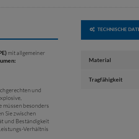
TECHNISCHE DAT
PE)
mit allgemeiner
Material
lumen:
Tragfähigkeit
achgerechten und
xplosive,
ffe müssen besonders
en Sie zwischen
ät und Beständigkeit
eistungs-Verhältnis