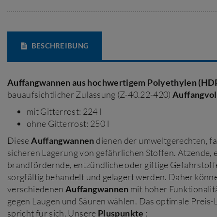
BESCHREIBUNG
Auffangwannen
aus hochwertigem Polyethylen (HD
bauaufsichtlicher Zulassung (Z-40.22-420)
Auffangvo
mit Gitterrost: 224 l
ohne Gitterrost: 250 l
Diese
Auffangwannen
dienen der umweltgerechten, f
sicheren Lagerung von gefährlichen Stoffen. Ätzende, e
brandfördernde, entzündliche oder giftige Gefahrsto
sorgfältig behandelt und gelagert werden. Daher könn
verschiedenen
Auffangwannen
mit hoher Funktionalit
gegen Laugen und Säuren wählen. Das optimale Preis-L
spricht für sich. Unsere
Pluspunkte
: