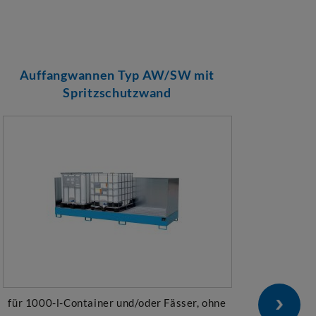
Auffangwannen Typ AW/SW mit
Auf
Spritzschutzwand
Abfü
für 1000-l-Container und/oder Fässer, ohne