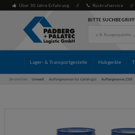
Über 30 Jahre Erfahrung
Rückrufservice
BITTE SUCHBEGRIFF
Lager- & Transportgestelle
Hubgeräte
T
Sie sind hier:
Umwelt
Auffangwannen für Gefahrgut
Auffangwanne 250l