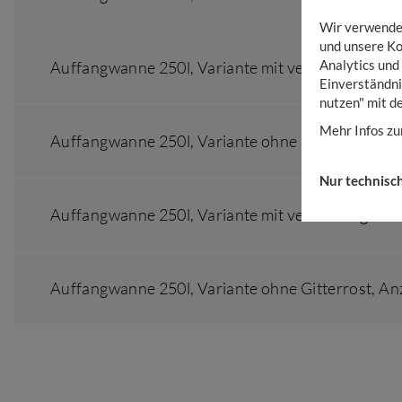
Wir verwenden
und unsere Ko
Analytics und
Auffangwanne 250l,
Variante mit verz. Stahlgitter
Einverständni
nutzen" mit d
Mehr Infos zu
Auffangwanne 250l,
Variante ohne Gitterrost
,
Anz
Nur technisc
Auffangwanne 250l,
Variante mit verz. Stahlgitter
Auffangwanne 250l,
Variante ohne Gitterrost
,
Anz