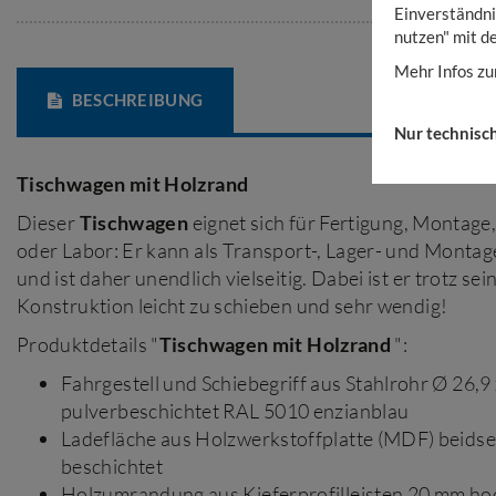
Einverständni
nutzen" mit d
Mehr Infos zu
BESCHREIBUNG
Nur technisc
Tischwagen
mit Holzrand
Dieser
Tischwagen
eignet sich für Fertigung, Montage
oder Labor: Er kann als Transport-, Lager- und Mont
und ist daher unendlich vielseitig. Dabei ist er trotz se
Konstruktion leicht zu schieben und sehr wendig!
Produktdetails "
Tischwagen
mit Holzrand
":
Fahrgestell und Schiebegriff aus Stahlrohr Ø 26,9
pulverbeschichtet RAL 5010 enzianblau
Ladefläche aus Holzwerkstoffplatte (MDF) beidse
beschichtet
Holzumrandung aus Kieferprofilleisten 20 mm ho