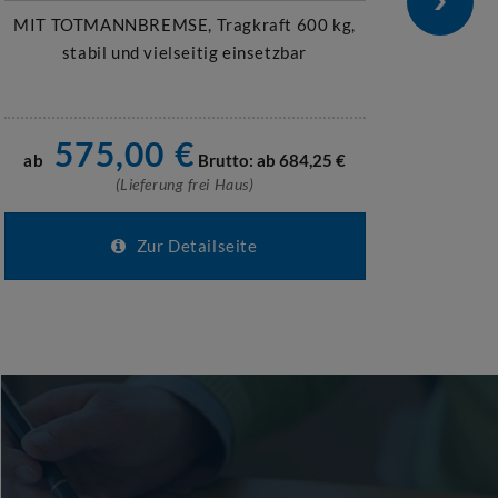
MIT TOTMANNBREMSE, Tragkraft 600 kg,
T
stabil und vielseitig einsetzbar
Schi
575,00
€
ab
Brutto: ab
684,25
€
ab
(Lieferung frei Haus)
Zur Detailseite