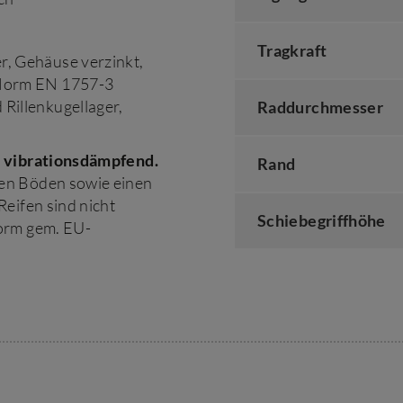
Tragkraft
r, Gehäuse verzinkt,
r Norm EN 1757-3
 Rillenkugellager,
Raddurchmesser
t
vibrationsdämpfend.
Rand
en Böden sowie einen
eifen sind nicht
Schiebegriffhöhe
orm gem. EU-