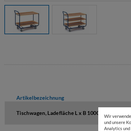
Artikelbezeichnung
Tischwagen,
Ladefläche L x B 1000 x 575 mm
,
A
Wir verwenden
und unsere Ko
Analytics und