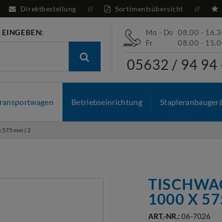
Direktbestellung
Sortimentsübersicht
 EINGEBEN:
Mo - Do
08.00 - 16.
Fr
08.00 - 15.
05632 / 94 94 
ransportwagen
Betriebseinrichtung
Stapleranbauger
 575 mm | 2
TISCHWAG
1000 X 5
ART.-NR.:
06-7026