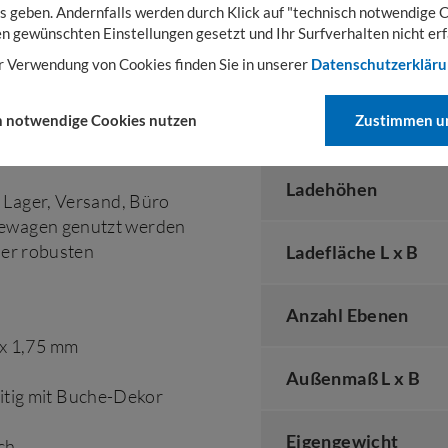
s geben. Andernfalls werden durch Klick auf "technisch notwendige 
en gewünschten Einstellungen gesetzt und Ihr Surfverhalten nicht erf
r Verwendung von Cookies finden Sie in unserer
Datenschutzerklär
TECHNISCHE DAT
h notwendige Cookies nutzen
Zustimmen un
Ladehöhen
, Lager, Versand, Büro
agewagen genutzt werden
iner robusten
Ladefläche L x B
Anzahl Ebenen
 x 1,75 mm
Außenmaß L x B
itig mit Buche-Dekor
Eigengewicht
ch