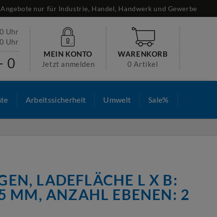
Angebote nur für Industrie, Handel, Handwerk und Gewerbe
30 Uhr
00 Uhr
MEIN KONTO
WARENKORB
- 0
Jetzt anmelden
0 Artikel
äte
Arbeitssicherheit
Umwelt
Sale%
EN, LADEFLÄCHE L X B:
75 MM, ANZAHL EBENEN: 2