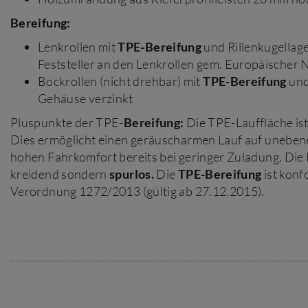
Bereifung:
Lenkrollen mit
TPE-Bereifung
und Rillenkugellage
Feststeller an den Lenkrollen gem. Europäische
Bockrollen (nicht drehbar) mit
TPE-Bereifung
und
Gehäuse verzinkt
Pluspunkte der TPE-
Bereifung:
Die TPE-Lauffläche is
Dies ermöglicht einen geräuscharmen Lauf auf uneben
hohen Fahrkomfort bereits bei geringer Zuladung. Die R
kreidend sondern
spurlos.
Die
TPE-Bereifung
ist konf
Verordnung 1272/2013 (gültig ab 27.12.2015).