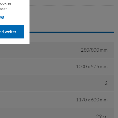
Cookies
asst.
ung
EN
d weiter
280/800 mm
1000 x 575 mm
2
1170 x 600 mm
29 kg