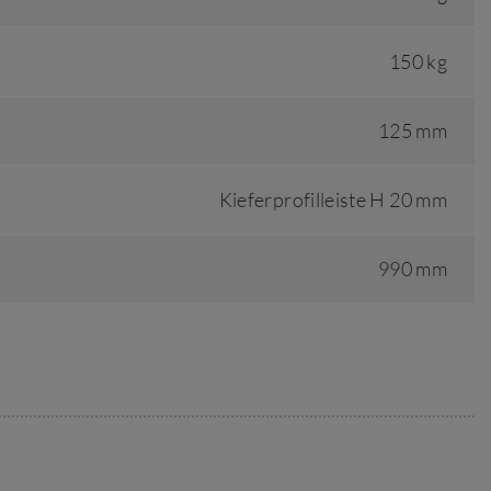
150 kg
125 mm
Kieferprofilleiste H 20 mm
990 mm