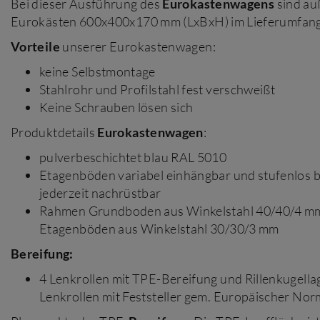
Bei dieser Ausführung des
Eurokastenwagens
sind au
Eurokästen 600x400x170 mm (LxBxH) im Lieferumfang
Vorteile
unserer Eurokastenwagen:
keine Selbstmontage
Stahlrohr und Profilstahl fest verschweißt
Keine Schrauben lösen sich
Produktdetails
Eurokastenwagen
:
pulverbeschichtet blau RAL 5010
Etagenböden variabel einhängbar und stufenlos bi
jederzeit nachrüstbar
Rahmen Grundboden aus Winkelstahl 40/40/4 m
Etagenböden aus Winkelstahl 30/30/3 mm
Bereifung:
4 Lenkrollen mit TPE-Bereifung und Rillenkugella
Lenkrollen mit Feststeller gem. Europäischer No