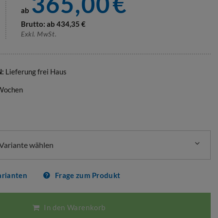
365,00
€
ab
Brutto: ab
434,35
€
Exkl. MwSt.
N:
Lieferung frei Haus
 Wochen
Variante wählen
arianten
Frage zum Produkt
In den Warenkorb