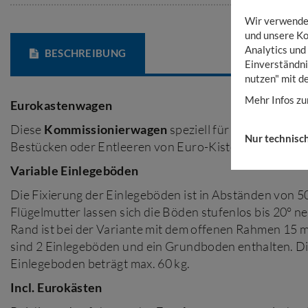
Wir verwenden
und unsere Ko
Analytics und
BESCHREIBUNG
Einverständni
nutzen" mit d
Mehr Infos zu
Eurokastenwagen
Diese
Kommissionierwagen
speziell für Eurokästen e
Nur technisc
Bestücken oder Entleeren von Euro-Kisten direkt auf
Variable Einlegeböden
Die Fixierung der Einlegeböden ist in Abständen von 5
Flügelmutter lassen sich die Böden stufenlos bis 20° 
Rand ist bei der Variante mit dem offenen Rahmen 15 
sind 2 Einlegeböden und ein Grundboden enthalten. Di
Einlegeboden beträgt max. 60 kg.
Incl. Eurokästen