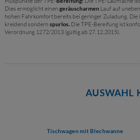
Pluspunkte der TPE-
Bereifung:
Die TPE-Lauffläche is
Dies ermöglicht einen
geräuscharmen
Lauf auf uneben
hohen Fahrkomfort bereits bei geringer Zuladung. Die R
kreidend sondern
spurlos.
Die TPE-Bereifung ist konf
Verordnung 1272/2013 (gültig ab 27.12.2015).
AUSWAHL K
Tischwagen mit Blechwanne