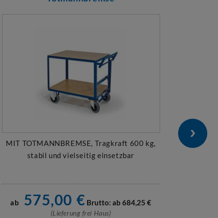
MIT TOTMANNBREMSE, Tragkraft 600 kg,
T
stabil und vielseitig einsetzbar
Schi
575,00
€
ab
Brutto: ab
684,25
€
ab
(Lieferung frei Haus)