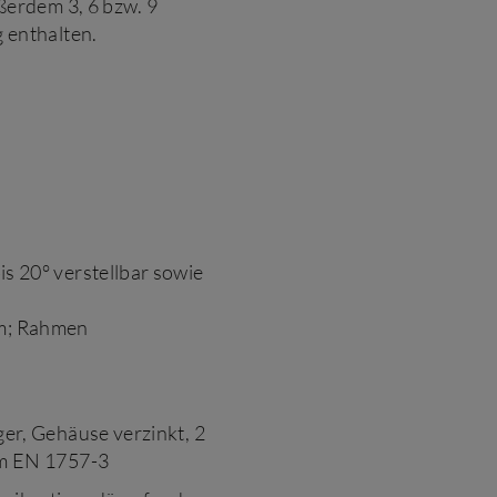
ßerdem 3, 6 bzw. 9
 enthalten.
s 20° verstellbar sowie
m; Rahmen
ger, Gehäuse verzinkt, 2
rm EN 1757-3