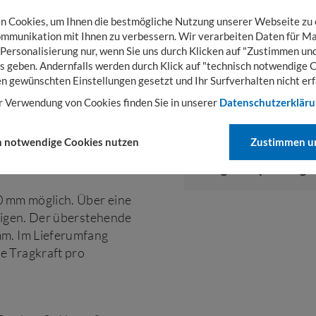
 Cookies, um Ihnen die bestmögliche Nutzung unserer Webseite zu
mmunikation mit Ihnen zu verbessern. Wir verarbeiten Daten für Ma
 Personalisierung nur, wenn Sie uns durch Klicken auf "Zustimmen und
TECHNISCHE DAT
s geben. Andernfalls werden durch Klick auf "technisch notwendige 
en gewünschten Einstellungen gesetzt und Ihr Surfverhalten nicht erf
r Verwendung von Cookies finden Sie in unserer
Datenschutzerklär
Tragkraft
rmöglichen ein einfach
h notwendige Cookies nutzen
Zustimmen un
 dem Wagen.
Tragkraft pro Etag
0 mm möglich. Über eine
neigen. Der überstehende
mm. Im Lieferumfang
e Tragkraft pro