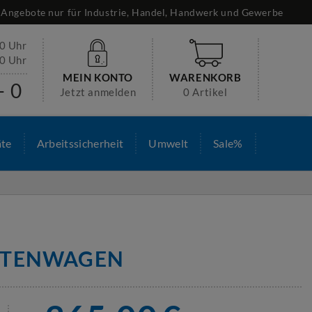
Angebote nur für Industrie, Handel, Handwerk und Gewerbe
30 Uhr
00 Uhr
MEIN KONTO
WARENKORB
- 0
Jetzt anmelden
0 Artikel
äte
Arbeitssicherheit
Umwelt
Sale%
STENWAGEN