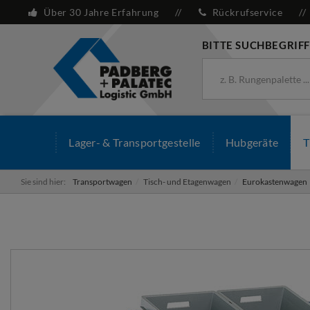
Über 30 Jahre Erfahrung
Rückrufservice
BITTE SUCHBEGRIFF
Lager- & Transportgestelle
Hubgeräte
T
Sie sind hier:
Transportwagen
Tisch- und Etagenwagen
Eurokastenwagen