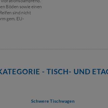
t vibrationsdämpfend.
en Böden sowie einen
eifen sind nicht
orm gem. EU-
ATEGORIE - TISCH- UND E
Schwere Tischwagen