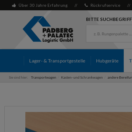
Über 30 Jahre Erfahrung
Rückrufservice
BITTE SUCHBEGRIFF
Lager- & Transportgestelle
Hubgeräte
T
Sie sind hier:
Transportwagen
Kasten- und Schrankwagen
andere Bereifu