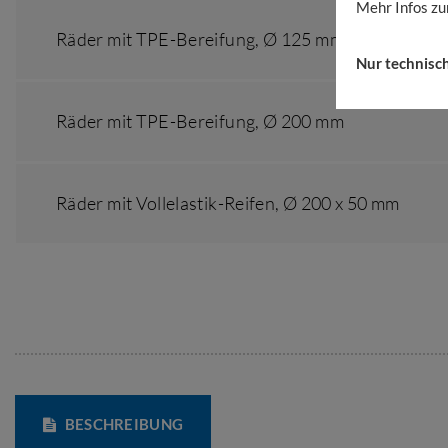
Mehr Infos zu
Räder mit TPE-Bereifung,
Ø 125 mm
Nur technisc
Räder mit TPE-Bereifung,
Ø 200 mm
Räder mit Vollelastik-Reifen,
Ø 200 x 50 mm
BESCHREIBUNG