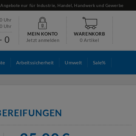
Angebote nur für Industrie, Handel, Handwerk und Gewerbe
30 Uhr
00 Uhr
MEIN KONTO
WARENKORB
- 0
Jetzt anmelden
0 Artikel
äte
Arbeitssicherheit
Umwelt
Sale%
BEREIFUNGEN