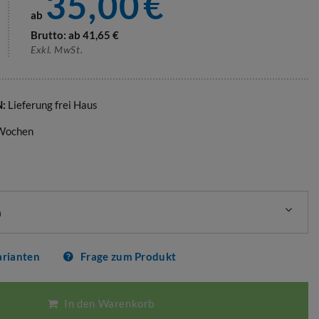
35,00
€
ab
Brutto: ab
41,65
€
Exkl. MwSt.
N:
Lieferung frei Haus
 Wochen
n
arianten
Frage zum Produkt
In den Warenkorb