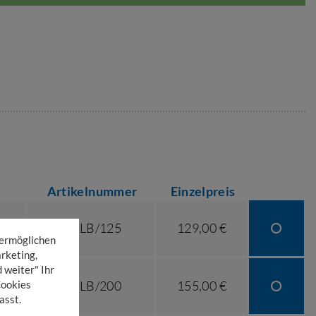
Artikelnummer
Einzelpreis
01-LB/125
129,00 €
 ermöglichen
rketing,
 weiter" Ihr
Cookies
01-LB/200
155,00 €
asst.