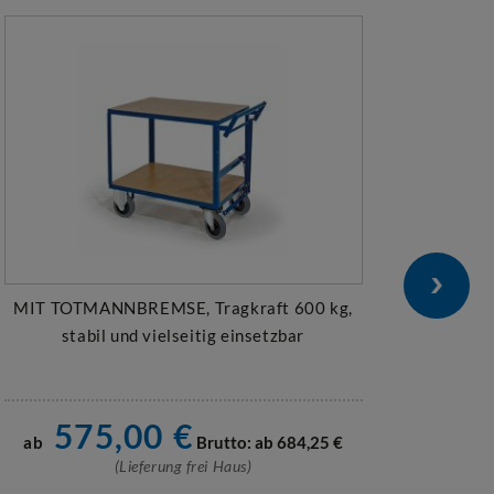
MIT TOTMANNBREMSE, Tragkraft 600 kg,
T
stabil und vielseitig einsetzbar
Schi
575,00
€
ab
Brutto: ab
684,25
€
ab
(Lieferung frei Haus)