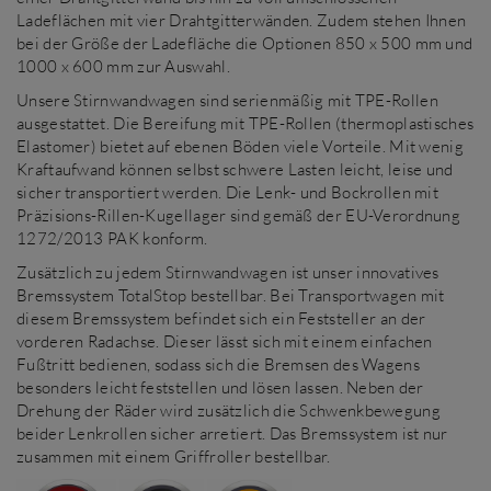
Ladeflächen mit vier Drahtgitterwänden. Zudem stehen Ihnen
bei der Größe der Ladefläche die Optionen 850 x 500 mm und
1000 x 600 mm zur Auswahl.
Unsere Stirnwandwagen sind serienmäßig mit TPE-Rollen
ausgestattet. Die Bereifung mit TPE-Rollen (thermoplastisches
Elastomer) bietet auf ebenen Böden viele Vorteile. Mit wenig
Kraftaufwand können selbst schwere Lasten leicht, leise und
sicher transportiert werden. Die Lenk- und Bockrollen mit
Präzisions-Rillen-Kugellager sind gemäß der EU-Verordnung
1272/2013 PAK konform.
Zusätzlich zu jedem Stirnwandwagen ist unser innovatives
Bremssystem TotalStop bestellbar. Bei Transportwagen mit
diesem Bremssystem befindet sich ein Feststeller an der
vorderen Radachse. Dieser lässt sich mit einem einfachen
Fußtritt bedienen, sodass sich die Bremsen des Wagens
besonders leicht feststellen und lösen lassen. Neben der
Drehung der Räder wird zusätzlich die Schwenkbewegung
beider Lenkrollen sicher arretiert. Das Bremssystem ist nur
zusammen mit einem Griffroller bestellbar.