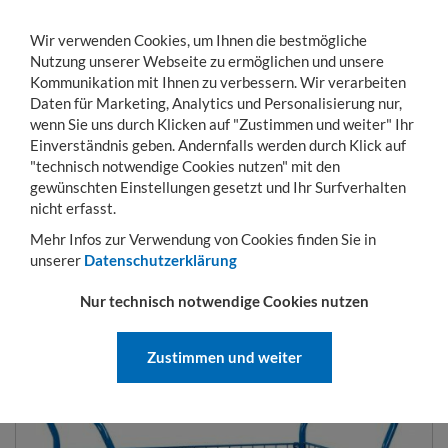
Wir verwenden Cookies, um Ihnen die bestmögliche
Nutzung unserer Webseite zu ermöglichen und unsere
Kommunikation mit Ihnen zu verbessern. Wir verarbeiten
Daten für Marketing, Analytics und Personalisierung nur,
wenn Sie uns durch Klicken auf "Zustimmen und weiter" Ihr
Einverständnis geben. Andernfalls werden durch Klick auf
KONTO
WARENKORB
MENÜ
Toggle
"technisch notwendige Cookies nutzen" mit den
navigation
gewünschten Einstellungen gesetzt und Ihr Surfverhalten
Sie sind hier:
Transportwagen
Plattformwagen
Stirnwandwagen mit Drahtgi
nicht erfasst.
Mehr Infos zur Verwendung von Cookies finden Sie in
unserer
Datenschutzerklärung
STIRNWANDWAGEN MIT
Nur technisch notwendige Cookies nutzen
DRAHTGITTERWÄNDEN
Zustimmen und weiter