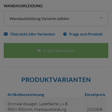
WANDAUSKLEIDUNG:
Wandauskleidung Variante wählen
Übersicht aller Varianten
Frage zum Produkt
In den Warenkorb
PRODUKTVARIANTEN
Artikelbezeichnung
Einzelpreis
Stirnwandwagen,
Ladefläche L x B
850 x 500 mm
,
Wandauskleidung
229,00 €