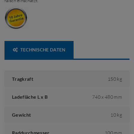
falsch einschätzt.
TECHNISCHE DATEN
Tragkraft
150 kg
Ladefläche L x B
740 x 480 mm
Gewicht
10 kg
Raddurchmesser
100 mm