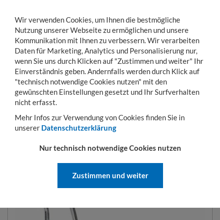
Wir verwenden Cookies, um Ihnen die bestmögliche
Nutzung unserer Webseite zu ermöglichen und unsere
Kommunikation mit Ihnen zu verbessern. Wir verarbeiten
Daten für Marketing, Analytics und Personalisierung nur,
wenn Sie uns durch Klicken auf "Zustimmen und weiter" Ihr
Einverständnis geben. Andernfalls werden durch Klick auf
KONTO
WARENKORB
MENÜ
Toggle
"technisch notwendige Cookies nutzen" mit den
navigation
gewünschten Einstellungen gesetzt und Ihr Surfverhalten
Sie sind hier:
Transportwagen
Plattformwagen
Alu-Plattformwagen
nicht erfasst.
Mehr Infos zur Verwendung von Cookies finden Sie in
unserer
Datenschutzerklärung
ALU-PLATTFORMWAGEN
Nur technisch notwendige Cookies nutzen
ART.-NR.:
3120
Zustimmen und weiter