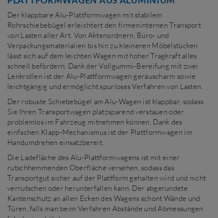
PLATTFORMWAGEN AUS ALUMINIUM
Der klappbare Alu-Plattformwagen mit stabilem
Rohrschiebebügel erleichtert den firmeninternen Transport
von Lasten aller Art. Von Aktenordnern, Büro- und
Verpackungsmaterialien bis hin zu kleineren Möbelstücken
lässt sich auf dem leichten Wagen mit hoher Tragkraft alles
schnell befördern. Dank der Vollgummi-Bereifung mit zwei
Lenkrollen ist der Alu-Plattformwagen geräuscharm sowie
leichtgängig und ermöglicht spurloses Verfahren von Lasten.
Der robuste Schiebebügel am Alu-Wagen ist klappbar, sodass
Sie Ihren Transportwagen platzsparend verstauen oder
problemlos im Fahrzeug mitnehmen können. Dank des
einfachen Klapp-Mechanismus ist der Plattformwagen im
Handumdrehen einsatzbereit.
Die Ladefläche des Alu-Plattformwagens ist mit einer
rutschhemmenden Oberfläche versehen, sodass das
Transportgut sicher auf der Plattform gehalten wird und nicht
verrutschen oder herunterfallen kann. Der abgerundete
Kantenschutz an allen Ecken des Wagens schont Wände und
Türen, falls man beim Verfahren Abstände und Abmessungen