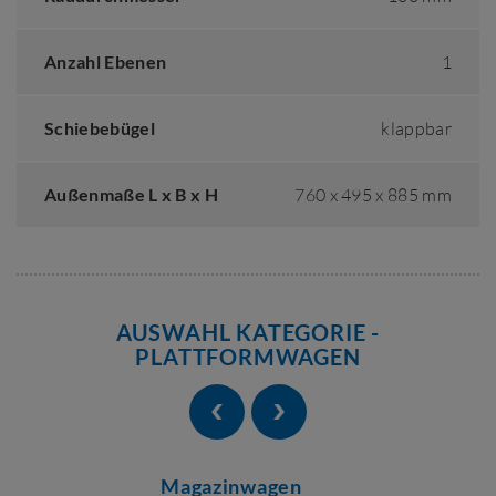
Anzahl Ebenen
1
Schiebebügel
klappbar
Außenmaße L x B x H
760 x 495 x 885 mm
AUSWAHL KATEGORIE -
PLATTFORMWAGEN
Magazinwagen