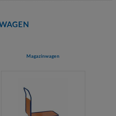
MWAGEN
Magazinwagen
Gr