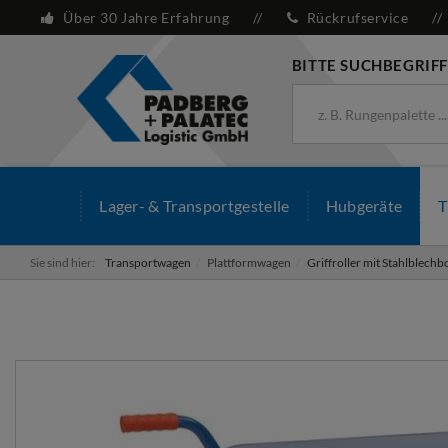
Über 30 Jahre Erfahrung
Rückrufservice
BITTE SUCHBEGRIFF
Lager- & Transportgestelle
Hubgeräte
T
Sie sind hier:
Transportwagen
Plattformwagen
Griffroller mit Stahlblech