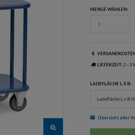
MENGE WÄHLEN:
VERSANDKOSTE
LIEFERZEIT:
2 - 3
LADEFLÄCHE L X B:
Ladefläche L x B 
Übersicht aller V