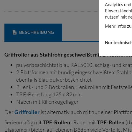
Analytics und
Einverständni
nutzen" mit d
Mehr Infos zu
BESCHREIBUNG
Nur technisc
Griffroller aus Stahlrohr geschweißt mit 2 Plattform
pulverbeschichtet blau RAL5010, schlag- und krat
2 Plattformen mit bündig eingeschweißtem Stahlb
ebenfalls blau pulverbeschichtet
2 Lenk- und 2 Bockrollen, Lenkrollen mit Feststell
TPE-Bereifung 125 x 32 mm
Naben mit Rillenkugellager
Der
Griffroller
ist alternativ auch mit nur einer Plattfor
Serienmäßig mit
TPE-Rollen
: Räder mit
TPE-Rollen
(t
Elastomer) bieten auf ebenen Böden viele Vorteile. Mi