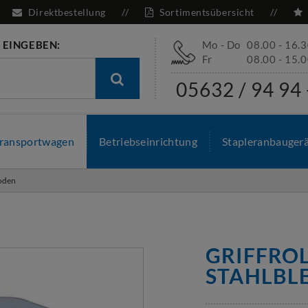
Direktbestellung
Sortimentsübersicht
 EINGEBEN:
Mo - Do
08.00 - 16.
Fr
08.00 - 15.
05632 / 94 94 
ransportwagen
Betriebseinrichtung
Stapleranbauger
boden
GRIFFROL
STAHLBL