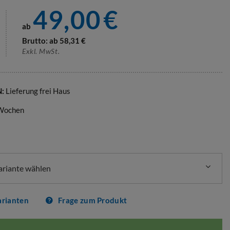
49,00
€
ab
Brutto: ab
58,31
€
Exkl. MwSt.
N:
Lieferung frei Haus
 Wochen
Variante wählen
arianten
Frage zum Produkt