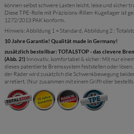
können selbst schwere Lasten leicht, leise und sicher t
Diese TPE-Rolle mit Präzisions-Rillen-Kugellager ist 
1272/2013 PAK konform.
Hinweis: Abbildung 1 = Standard, Abbildung 2 : Totalst
10 Jahre Garantie! Qualität made in Germany!
zusätzlich bestellbar: TOTALSTOP - das clevere Br
(Abb. 2!)
Innovativ, komfortabel & sicher: Mit nur einem 
dieses patentierte Bremssystem feststellen oder löse
der Räder wird zusätzlich die Schwenkbewegung beider
arretiert. (Nur zusammen mit einem Griffroller bestellb