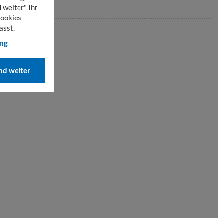
 weiter" Ihr
Cookies
asst.
ung
d weiter