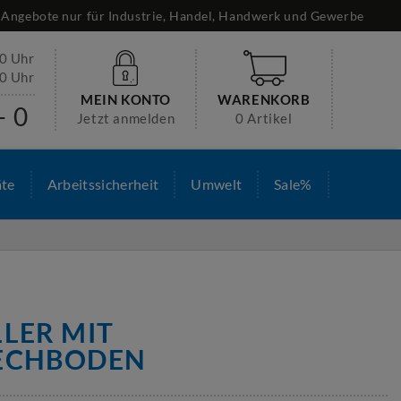
Angebote nur für Industrie, Handel, Handwerk und Gewerbe
30 Uhr
00 Uhr
MEIN KONTO
WARENKORB
- 0
Jetzt anmelden
0 Artikel
äte
Arbeitssicherheit
Umwelt
Sale%
LER MIT
ECHBODEN