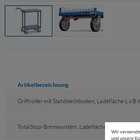
Artikelbezeichnung
Griffroller mit Stahlblechboden,
Ladefläche L x B
TotalStop-Bremssystem,
Ladefläche L x B TotalS
Wir verwenden
und unsere Ko