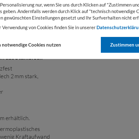
 Personalisierung nur, wenn Sie uns durch Klicken auf "Zustimmen und
s geben. Andernfalls werden durch Klick auf "technisch notwendige 
en gewünschten Einstellungen gesetzt und Ihr Surfverhalten nicht erf
r Verwendung von Cookies finden Sie in unserer
Datenschutzerklär
h notwendige Cookies nutzen
Zustimmen un
en aus Stahlblech
zfest
lech 2 mm stark,
er
m erhältlich.
hermoplastisches
t wenig Kraftaufwand