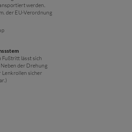
ransportiert werden.
gem. der EU-Verordnung
op
emssstem
Fußtritt lässt sich
n. Neben der Drehung
 Lenkrollen sicher
ar.)